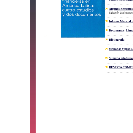
Algunos elementos 
Salomón Kalmanovi
Informe Mensual d
Documentos: Linea
Bibliografía
Mercados y produc
Sumario estadístic
REVISTA COMP