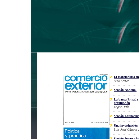
El monetarismo en 
Aldo Ferrer
Sección Nacional
La banca Privada e
devaluación
Edgar Ortíz
Sección Latinoame
Una investigación 
Luis René Cáceres 
Sección Internacio