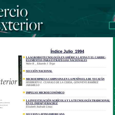
Índice Julio 1994
LA AGROBIOTECNOLOGÍA EN AMÉRICA LATINA Y EL CARIBE:
ELEMENTOS PARA ESTRATEGIAS NACIONALES
Walte R. , Eduardo J. Trigo
SECCIÓN NACIONAL
MICROEMPRESA CAMPESINA EN LA PENÍNSULA DE YUCATÁN
HERIBERTO E. CUANALO DE LA CERDA, GENOVEVO RAMÍREZ
JARAMILLO
IMPULSO MICROECONÓMICO
LA INVESTIGACIÓN AGRÍCOLA Y LA TECNOLOGÍA TRADICIONAL
EN EL INIFAP VERACRUZ
Elizabeth Andrade Limas
SECCION LATINOAMERICANA