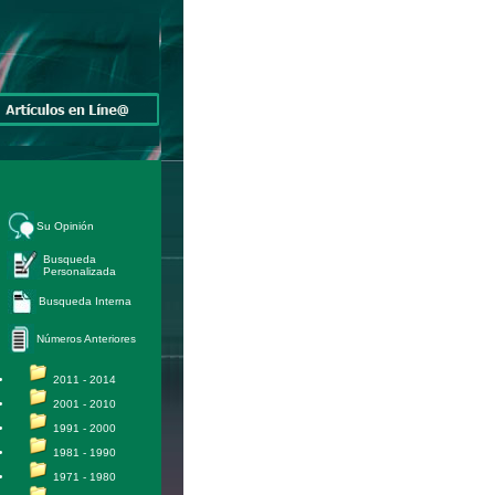
Su Opinión
Busqueda
Personalizada
Busqueda Interna
Números Anteriores
2011 - 2014
2001 - 2010
1991 - 2000
1981 - 1990
1971 - 1980