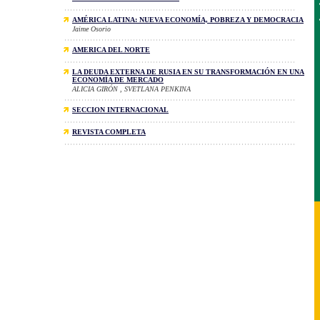
AMÉRICA LATINA: NUEVA ECONOMÍA, POBREZA Y DEMOCRACIA
Jaime Osorio
AMERICA DEL NORTE
LA DEUDA EXTERNA DE RUSIA EN SU TRANSFORMACIÓN EN UNA
ECONOMÍA DE MERCADO
ALICIA GIRÓN , SVETLANA PENKINA
SECCION INTERNACIONAL
REVISTA COMPLETA