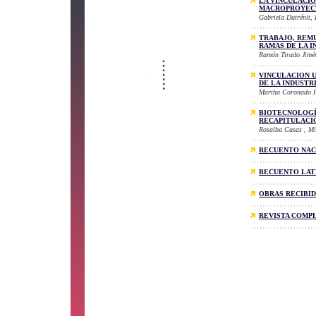
LA VINCULACIO
MACROPROYEC
Gabriela Dutrénit, R
TRABAJO, REM
RAMAS DE LA I
Ramón Tirado Jimé
VINCULACION U
DE LA INDUSTR
Martha Coronado H.
BIOTECNOLOGÍA
RECAPITULACI
Rosalba Casas , Mi
RECUENTO NAC
RECUENTO LAT
OBRAS RECIBI
REVISTA COMP