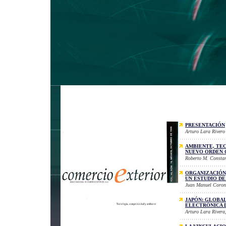
PRESENTACIÓN
Arturo Lara Rivero
AMBIENTE, TEC
NUEVO ORDEN 
Roberto M. Constan
ORGANIZACIÓN,
UN ESTUDIO DE
Juan Manuel Coron
JAPÓN: GLOBA
ELECTRÓNICA 
Arturo Lara Rivera