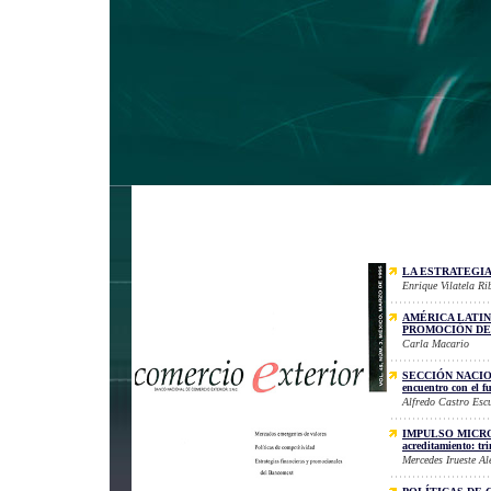
LA ESTRATEGI
Enrique Vilatela Ri
AMÉRICA LATIN
PROMOCIÓN DE
Carla Macario
SECCIÓN NACIONAL
encuentro con el fu
Alfredo Castro Esc
IMPULSO MICROEC
acreditamiento: tr
Mercedes Irueste Al