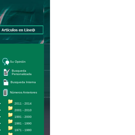
Su Opinión
Busqueda
Personalizada
Busqueda Interna
Números Anteriores
2011 - 2014
2001 - 2010
1991 - 2000
1981 - 1990
1971 - 1980