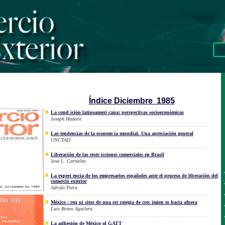
Índice Diciembre 1985
La cond ición latinoameri cana: perspectivas socioeconómicas
}oseph Hadara
Las tendencias de la econom ía mundial. Una apreciación general
UNCTAD
Liberación de las restr icciones comerciales en Brasil
}osé L. Carvalho
La experi encia de los empresarios españoles ante el proceso de liberación del
comercio exterior
Adrián Piera
México : req ui sitos de una est rategia de crec imien to hacia afuera
Luis Bravo Aguilera
La adhesión de México ol GATT