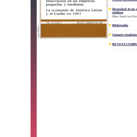
Diversidad de los 
asiáticos
Hyun Sook Lee Kim
Bibliográfía
Sumario estadístic
REVISTA COMP