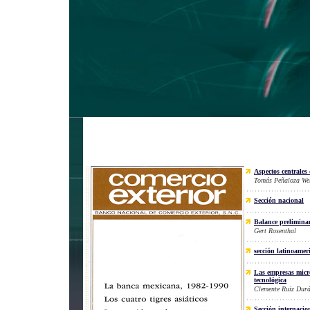
Aspectos centrales
Tomás Peñaloza We
Sección nacional
Balance prelimina
Gert Rosenthal
sección latinoamer
Las empresas micr
tecnológica
Clemente Ruiz Dur
Sección internacio