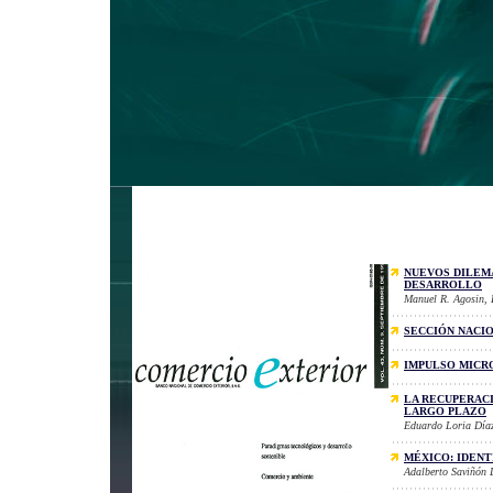
NUEVOS DILEMA
DESARROLLO
Manuel R. Agosin, 
SECCIÓN NACI
IMPULSO MIC
LA RECUPERAC
LARGO PLAZO
Eduardo Loria Día
MÉXICO: IDEN
Adalberto Saviñón 