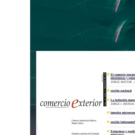
El comercio intrai
electrónicos y pet
JORGE MATTAR ,
sección nacional
La industria maqu
JORGE I. RIONDA
impulso microeco
sección latinoamer
Estructura y posib
mexicanas