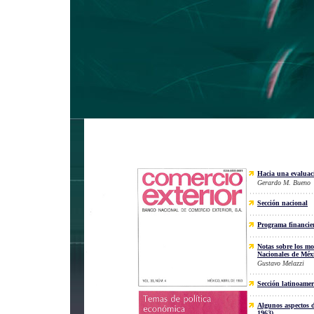
Hacia una evaluaci
Gerardo M. Bueno
Sección nacional
Programa financie
Notas sobre los mo
Nacionales de Méx
Gustavo Melazzi
Sección latinoame
Algunos aspectos d
1963)