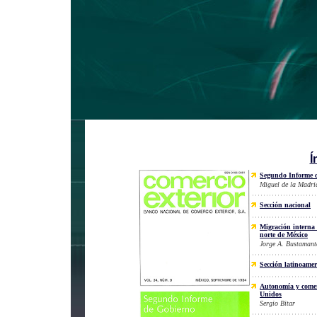
Í
Segundo Informe 
Miguel de la Madri
Sección nacional
Migración interna e
norte de México
Jorge A. Bustamant
Sección latinoame
Autonomía y comerc
Unidos
Sergio Bitar