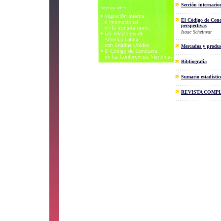
Sección internacio
El Código de Condu
perspectivas
Isaac Scheinvar
Mercados y produc
Bibliografía
Sumario estadístic
REVISTA COMP