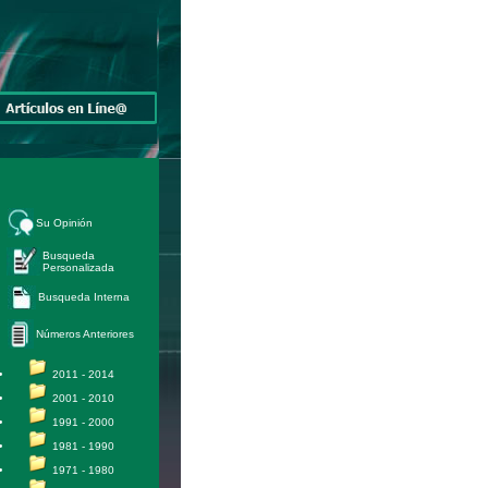
Su Opinión
Busqueda
Personalizada
Busqueda Interna
Números Anteriores
2011 - 2014
2001 - 2010
1991 - 2000
1981 - 1990
1971 - 1980