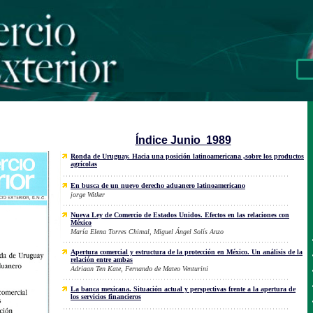
Índice Junio 1989
Ronda de Uruguay. Hacia una posición latinoamericana ,sobre los productos
agrícolas
En busca de un nuevo derecho aduanero latinoamericano
jorge Witker
Nueva Ley de Comercio de Estados Unidos. Efectos en las relaciones con
México
María Elena Torres Chimal, Miguel Ángel Solís Anzo
Apertura comercial y estructura de la protección en México. Un análisis de la
relación entre ambas
Adriaan Ten Kate, Fernando de Mateo Venturini
La banca mexicana. Situación actual y perspectivas frente a la apertura de
los servicios financieros