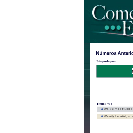
Números Anterio
Búsqueda por:
Titulo ( W )
WASSILY LEONTIEF
Wassily Leontief, un