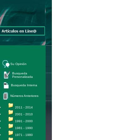
Su Opinión
Busqueda
Personalizada
Busqueda Interna
Números Anteriores
2011 - 2014
2001 - 2010
1991 - 2000
1981 - 1990
1971 - 1980