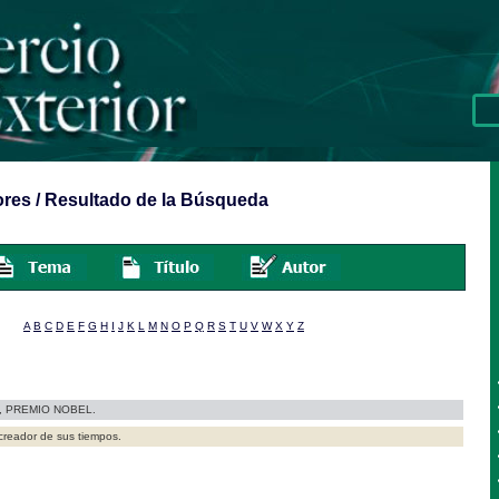
res / Resultado de la Búsqueda
A
B
C
D
E
F
G
H
I
J
K
L
M
N
O
P
Q
R
S
T
U
V
W
X
Y
Z
, PREMIO NOBEL.
 creador de sus tiempos.