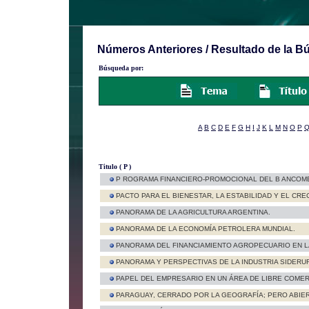
Números Anteriores / Resultado de la 
Búsqueda por:
A
B
C
D
E
F
G
H
I
J
K
L
M
N
O
P
Titulo ( P )
P ROGRAMA FINANCIERO-PROMOCIONAL DEL B ANCOM
PACTO PARA EL BIENESTAR, LA ESTABILIDAD Y EL CRE
PANORAMA DE LA AGRICULTURA ARGENTINA.
PANORAMA DE LA ECONOMÍA PETROLERA MUNDIAL.
PANORAMA DEL FINANCIAMIENTO AGROPECUARIO EN L
PANORAMA Y PERSPECTIVAS DE LA INDUSTRIA SIDERURG
PAPEL DEL EMPRESARIO EN UN ÁREA DE LIBRE COMER
PARAGUAY, CERRADO POR LA GEOGRAFÍA; PERO ABIE