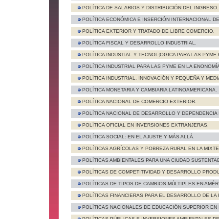
POLÍTICA DE SALARIOS Y DISTRIBUCIÓN DEL INGRESO.
POLÍTICA ECONÓMICA E INSERCIÓN INTERNACIONAL DE
POLÍTICA EXTERIOR Y TRATADO DE LIBRE COMERCIO.
POLÍTICA FISCAL Y DESARROLLO INDUSTRIAL.
POLÍTICA INDUSTIAL Y TECNOL{OGICA PARA LAS PYME 
POLÍTICA INDUSTRIAL PARA LAS PYME EN LA ENONOMÍ
POLÍTICA INDUSTRIAL, INNOVACIÓN Y PEQUEÑA Y MED
POLÍTICA MONETARIA Y CAMBIARlA LATINOAMERICANA.
POLÍTICA NACIONAL DE COMERCIO EXTERIOR.
POLÍTICA NACIONAL DE DESARROLLO Y DEPENDENCIA EXT
POLÍTICA OFICIAL EN INVERSIONES EXTRANJERAS.
POLÍTICA SOCIAL: EN EL AJUSTE Y MÁS ALLÁ.
POLÍTICAS AGRÍCOLAS Y POBREZA RURAL EN LA MIXT
POLÍTICAS AMBIENTALES PARA UNA CIUDAD SUSTENTA
POLÍTICAS DE COMPETITIVIDAD Y DESARROLLO PRODU
POLÍTICAS DE TIPOS DE CAMBIOS MÚLTIPLES EN AMÉRI
POLÍTICAS FINANCIERAS PARA EL DESARROLLO DE LA
POLÍTICAS NACIONALES DE EDUCACIÓN SUPERIOR EN
POLÍTICAS PÚBLICAS E INVERSIONES AMBIENTALES D