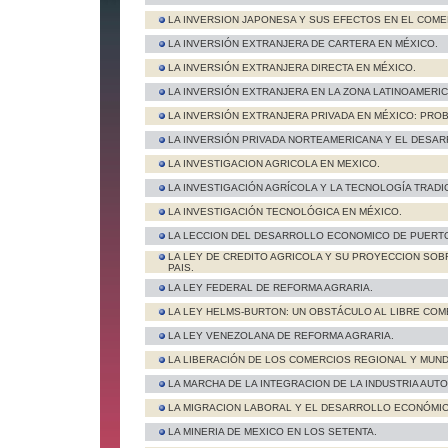
LA INVERSION JAPONESA Y SUS EFECTOS EN EL COME
LA INVERSIÓN EXTRANJERA DE CARTERA EN MÉXICO.
LA INVERSIÓN EXTRANJERA DIRECTA EN MÉXICO.
LA INVERSIÓN EXTRANJERA EN LA ZONA LATINOAMERIC
LA INVERSIÓN EXTRANJERA PRIVADA EN MÉXICO: PRO
LA INVERSIÓN PRIVADA NORTEAMERICANA Y EL DESA
LA INVESTIGACION AGRICOLA EN MEXICO.
LA INVESTIGACIÓN AGRÍCOLA Y LA TECNOLOGÍA TRADIC
LA INVESTIGACIÓN TECNOLÓGICA EN MÉXICO.
LA LECCION DEL DESARROLLO ECONOMICO DE PUERTO
LA LEY DE CREDITO AGRICOLA Y SU PROYECCION SO
PAIS.
LA LEY FEDERAL DE REFORMA AGRARIA.
LA LEY HELMS-BURTON: UN OBSTÁCULO AL LIBRE COM
LA LEY VENEZOLANA DE REFORMA AGRARIA.
LA LIBERACIÓN DE LOS COMERCIOS REGIONAL Y MUNDI
LA MARCHA DE LA INTEGRACION DE LA INDUSTRIA AUTO
LA MIGRACION LABORAL Y EL DESARROLLO ECONÓMIC
LA MINERIA DE MEXICO EN LOS SETENTA.