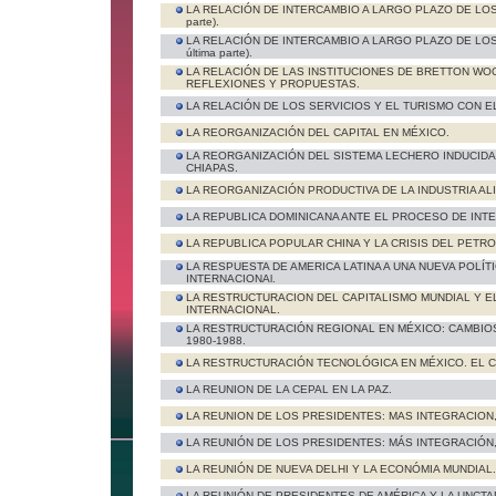
LA RELACIÓN DE INTERCAMBIO A LARGO PLAZO DE LO
parte).
LA RELACIÓN DE INTERCAMBIO A LARGO PLAZO DE LO
última parte).
LA RELACIÓN DE LAS INSTITUCIONES DE BRETTON WOO
REFLEXIONES Y PROPUESTAS.
LA RELACIÓN DE LOS SERVICIOS Y EL TURISMO CON 
LA REORGANIZACIÓN DEL CAPITAL EN MÉXICO.
LA REORGANIZACIÓN DEL SISTEMA LECHERO INDUCIDA
CHIAPAS.
LA REORGANIZACIÓN PRODUCTIVA DE LA INDUSTRIA AL
LA REPUBLICA DOMINICANA ANTE EL PROCESO DE INT
LA REPUBLICA POPULAR CHINA Y LA CRISIS DEL PETR
LA RESPUESTA DE AMERICA LATINA A UNA NUEVA POLÍ
INTERNACIONAl.
LA RESTRUCTURACION DEL CAPITALISMO MUNDIAL Y 
INTERNACIONAL.
LA RESTRUCTURACIÓN REGIONAL EN MÉXICO: CAMBIOS
1980-1988.
LA RESTRUCTURACIÓN TECNOLÓGICA EN MÉXICO. EL C
LA REUNION DE LA CEPAL EN LA PAZ.
LA REUNION DE LOS PRESIDENTES: MAS INTEGRACION, P
LA REUNIÓN DE LOS PRESIDENTES: MÁS INTEGRACIÓN, PE
LA REUNIÓN DE NUEVA DELHI Y LA ECONÓMIA MUNDIAL.
LA REUNIÓN DE PRESIDENTES DE AMÉRICA Y LA UNCTA