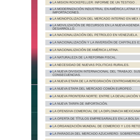
LA MISION ROCKEFELLER: INFORME DE UN TESTIGO .
LA MODERNIZACIÓN INDUSTRIAL EN AMÉRICA LATINA Y 
IMPORTACIONES.
LA MONOPOLIZACION DEL MERCADO INTERNO EN MEX IC
LA MOVILIZACIÓN DE RECURSOS EN LA NUEVA AGENDA 
DESARROLLO.
LA NACIONALIZACIÓN DEL PETROLEO EN VENEZUELA.
LA NACIONALIZACIÓN Y LA INVERSIÓN DE CAPITALES 
LA NACiONALIZACIÓN DE AMÉRICA LATINA.
LA NATURALEZA DE LA REFORMA FISCAL.
LA NECESIDAD DE NUEVAS POLITICAS RURALES.
LA NUEVA DIVISION INTERNACIONAL DEL TRABAJO. SU
CONSECUENCIAS.
LA NUEVA ETAPA DE LA INTEGRACIÓN CENTROAMERICA
LA NUEVA ETAPA DEL MERCADO COMÚN EUROPEO .
LA NUEVA FRONTERA NORTE: ENTRE LA DEVALUACIÓN Y
LA NUEVA TARIFA DE IMPORTACIÓN.
LA OFENSIVA COMERCIAL DE LA DIPLOMACIA MEXICANA
LA OFERTA DE TÍTULOS EMPRESARIALES EN LA BOLSA 
LA ORGANIZACIÓN MUNDIAL DE COMERCIO Y LOS RETO
LA PARADOJA DEL MERCADO AZUCARERO: SOBREPROD