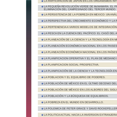
LA PARTICIPACION DE JAPON EN LOS ORGANISMOS INT
LA PEQUEÑA REVOLUCIÓN VERDE DE McNAMARA. EL P
ELIMINACIÓN DEL CAMPESINADO DEL TERCER MUNDO.
LA PERSISTENCIA DE LA POBREZA EN MEXICO: UN ANÁ
LA PERSPECTIVA DEL CRECIMIENTO ECONÓMICO Y LA 
LA PERTENENCIA A VARIOS MODELOS DE INTEGRACIÓN:
LA PESCA EN LA CUENCA DEL PACÍFICO: EL CASÓ DEL 
LA PLANEACIÓN DE LA CIENCIA Y LA TECNOLOGÍA EN M
LA PLANEACIÓN ECONÓMICA NACIONAL EN LOS PAIS
LA PLANEACIÓN ECONÓMICA NACIONAL EN LOS PAÍS
LA PLANIFICACION OPERATIVA Y EL PLAN DE MEDIANO 
LA PLANIFICACION SOCIAL PROSPECTIVA.
LA PLANIFICACIÓN DE LA CIENCIA Y LA TECNOLOGÍA 
LA POBLACION Y EL EQUILIBRIO DE PODERES.
LA POBLACIÓN DE MÉXICO EN EL ÚLTIMO DECENIO DEL
LA POBLACIÓN DE MÉXICO EN LOS ALBORES DEL SIGLO
LA POBLACIÓN Y LA BÚSQUEDA DE EQUILIBRIOS.
LA POBREZA EN EL MUNDO EN DESARROLLO.
LA POLEMICA DE PETER GRACE Y DAVID ROCKEFELLER
LA POLITICA ACTUAL HACIA LA INVERSION EXTRANJERA