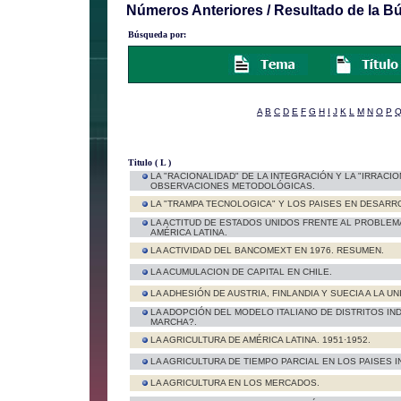
Números Anteriores / Resultado de la 
Búsqueda por:
A
B
C
D
E
F
G
H
I
J
K
L
M
N
O
P
Titulo ( L )
LA "RACIONALIDAD" DE LA INTEGRACIÓN Y LA "IRRACI
OBSERVACIONES METODOLÓGICAS.
LA "TRAMPA TECNOLOGICA" Y LOS PAISES EN DESARR
LA ACTITUD DE ESTADOS UNIDOS FRENTE AL PROBLEM
AMÉRICA LATINA.
LA ACTIVIDAD DEL BANCOMEXT EN 1976. RESUMEN.
LA ACUMULACION DE CAPITAL EN CHILE.
LA ADHESIÓN DE AUSTRIA, FINLANDIA Y SUECIA A LA U
LA ADOPCIÓN DEL MODELO ITALIANO DE DISTRITOS I
MARCHA?.
LA AGRICULTURA DE AMÉRICA LATINA. 1951·1952.
LA AGRICULTURA DE TIEMPO PARCIAL EN LOS PAISES I
LA AGRICULTURA EN LOS MERCADOS.