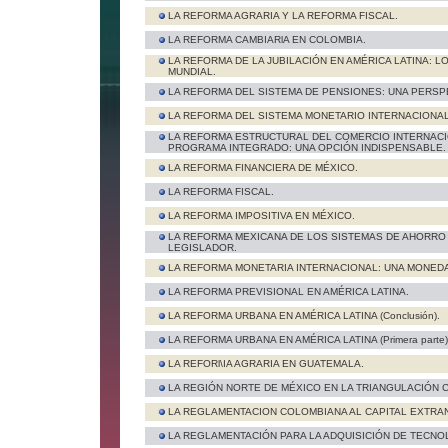
LA REFORMA AGRARIA Y LA REFORMA FISCAL.
LA REFORMA CAMBIARlA EN COLOMBIA.
LA REFORMA DE LA JUBILACIÓN EN AMÉRICA LATINA: 
MUNDIAL.
LA REFORMA DEL SISTEMA DE PENSIONES: UNA PERSP
LA REFORMA DEL SISTEMA MONETARIO INTERNACIONAL
LA REFORMA ESTRUCTURAL DEL COMERCIO INTERNACI
PROGRAMA INTEGRADO: UNA OPCIÓN INDISPENSABLE.
LA REFORMA FINANCIERA DE MÉXICO.
LA REFORMA FISCAL.
LA REFORMA IMPOSITIVA EN MÉXICO.
LA REFORMA MEXICANA DE LOS SISTEMAS DE AHORRO 
LEGISLADOR.
LA REFORMA MONETARIA INTERNACIONAL: UNA MONED
LA REFORMA PREVISIONAL EN AMÉRICA LATINA.
LA REFORMA URBANA EN AMÉRICA LATINA (Conclusión).
LA REFORMA URBANA EN AMÉRICA LATINA (Primera parte)
LA REFORl\IA AGRARIA EN GUATEMALA.
LA REGIÓN NORTE DE MÉXICO EN LA TRIANGULACIÓN C
LA REGLAMENTACION COLOMBIANA AL CAPITAL EXTRA
LA REGLAMENTACIÓN PARA LA ADQUISICIÓN DE TECNO