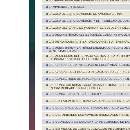
LA VIVIENDA EN MÉXICO.
LA ZONA DE LIBRE COMERCIO DE AMERICA LATINA .
LA ZONA DE LIBRE COMERCIO Y EL PROBLEMA DE LOS 
LA ZONA DEL CANAL DE PANAMA Y EL SUBDESARROLL
LAS ADMINISTRACIONES ESTATALES COMO INSTRUME
LAS AGROINDUSTRIAS EXPORTADORAS: SU PENETRACI
LAS ASIMETRÍAS Y LA TRANSFERENCIA DE RECURSOS 
CENTROAMERICANO.
LAS AUDIENCIAS DEL SENADO ACERCA DE LA PARTICIP
LATINOAMERICANA DE LIBRE COMERCIO .
LAS CAUSAS DE LA INTEGRACIÓN ECONÓMICA REGION
LAS CAUSAS DEL PROCESO INFLACIONARIO ESPIRAL E
LAS CONDICIONES DE VIDA EN UN POLO DE DESARROL
LAS CONSECUENCIAS ECONÓMICAS Y SOCIALES DEL 
EN 1961MERCADOS Y PRODUCTOS.
LAS CONSTELACIONES DE PODER Y EL DESARROLLO 
LAS CORPORACIONES TRANSNACIONALES EN LA DECAD
LAS DECISIONES DEL PODER: NOTAS SOBRE LA COYU
LAS DISPARIDADES ECONÓMICAS NACIONALES Y LA IN
LAS ECONOMIAS DE ESCALA Y LA INTEGRACION DE LA 
LAS EMPRESAS DE COMERCIALIZACION INTEGRADA EN