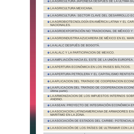
LA AGRICULTURA JAPONESA DESPUÉS DE LA ULTIMA G
LA AGRICULTURA MEXICANA.
LA AGRICULTURA: SECTOR CLAVE DEL DESARROLLO E
LA AGROBIOTECNOLOGÍA EN AMÉRICA LATINA Y EL CA
NACIONALES.
LA AGROEXPORTACIÓN NO TRADICIONAL DE MÉXICO Y 
LA AGROINDUSTRIA AZUCARERA DE MÉXICO EN EL MAR
LA ALALC DESPUÉS DE BOGOTÁ.
LA ALALC Y LA PARTICIPACION DE MEXICO.
LA AMPLIACIÓN HACIA EL ESTE DE LA UNIÓN EUROPEA.
LA APERTURA ECONÓMICA EN LOS PAISES BÁLTICOS.
LA APERTURA PETROLERA Y EL CAPITALISMO RENTIST
LA APLICACION DEL TRATADO DE COOPERACION ECONÓMIC
LA APLICACION DEL TRATADO DE COOPERACION ECONÓM
última parte).
LA ARMONIZACION DE LOS IMPUESTOS INTERNOS SOBR
ANDINO.
LA ASEAN: PROYECTO DE INTEGRACIÓN ECONÓMICA EN
LA ASOCIACION LATINOAMERICANA DE ARMADORES E
MARITIMO EN LA ZONA.
LA ASOCIACIÓN DE ESTADOS DEL CARIBE: POTENCIALI
LA ASOCIACIÓN DE LOS PAÍSES DE ULTRAMAR CON L