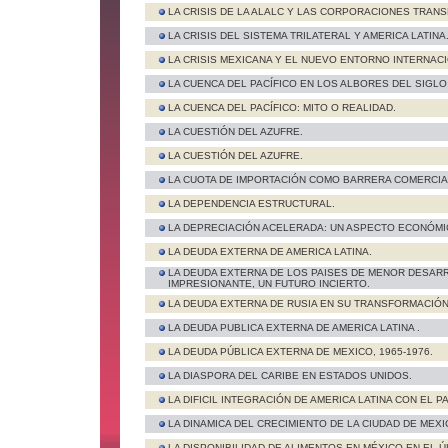
LA CRISIS DE LA ALALC Y LAS CORPORACIONES TRAN
LA CRISIS DEL SISTEMA TRILATERAL Y AMERICA LATINA
LA CRISIS MEXICANA Y EL NUEVO ENTORNO INTERNAC
LA CUENCA DEL PACÍFICO EN LOS ALBORES DEL SIGLO 
LA CUENCA DEL PACÍFICO: MITO O REALIDAD.
LA CUESTIÓN DEL AZUFRE.
LA CUESTIÓN DEL AZUFRE.
LA CUOTA DE IMPORTACIÓN COMO BARRERA COMERCIA
LA DEPENDENCIA ESTRUCTURAL.
LA DEPRECIACIÓN ACELERADA: UN ASPECTO ECONÓMIC
LA DEUDA EXTERNA DE AMERICA LATINA.
LA DEUDA EXTERNA DE LOS PAISES DE MENOR DESA
IMPRESIONANTE, UN FUTURO INCIERTO.
LA DEUDA EXTERNA DE RUSIA EN SU TRANSFORMACIÓ
LA DEUDA PUBLICA EXTERNA DE AMERICA LATINA .
LA DEUDA PÚBLICA EXTERNA DE MEXICO, 1965-1976.
LA DIASPORA DEL CARIBE EN ESTADOS UNIDOS.
LA DIFICIL INTEGRACIÓN DE AMERICA LATINA CON EL PA
LA DINAMICA DEL CRECIMIENTO DE LA CIUDAD DE MEXI
LA DISPONIBILIDAD DE ALIMENTOS EN MÉXICO EN EL Ú