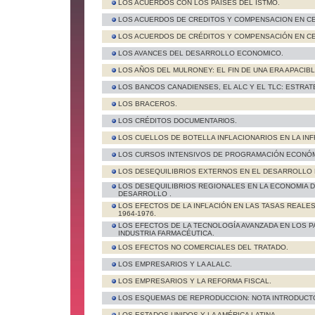
LOS ACUERDOS CON LOS PAÍSES DEL ISTMO.
LOS ACUERDOS DE CREDITOS Y COMPENSACION EN CE
LOS ACUERDOS DE CRÉDITOS Y COMPENSACIÓN EN CE
LOS AVANCES DEL DESARROLLO ECONOMICO.
LOS AÑOS DEL MULRONEY: EL FIN DE UNA ERA APACIBL
LOS BANCOS CANADIENSES, EL ALC Y EL TLC: ESTRA
LOS BRACEROS.
LOS CRÉDITOS DOCUMENTARlOS.
LOS CUELLOS DE BOTELLA INFLACIONARIOS EN LA I
LOS CURSOS INTENSIVOS DE PROGRAMACIÓN ECONÓM
LOS DESEQUILIBRIOS EXTERNOS EN EL DESARROLLO 
LOS DESEQUILIBRIOS REGIONALES EN LA ECONOMIA D
DESARROLLO .
LOS EFECTOS DE LA INFLACIÓN EN LAS TASAS REALES
1964-1976.
LOS EFECTOS DE LA TECNOLOGÍA AVANZADA EN LOS P
INDUSTRIA FARMACÉUTICA.
LOS EFECTOS NO COMERCIALES DEL TRATADO.
LOS EMPRESARIOS Y LA ALALC.
LOS EMPRESARIOS Y LA REFORMA FISCAL.
LOS ESQUEMAS DE REPRODUCCION: NOTA INTRODUCT
LOS ESTADOS UNIDOS Y LA AMÉRICA LATINA.