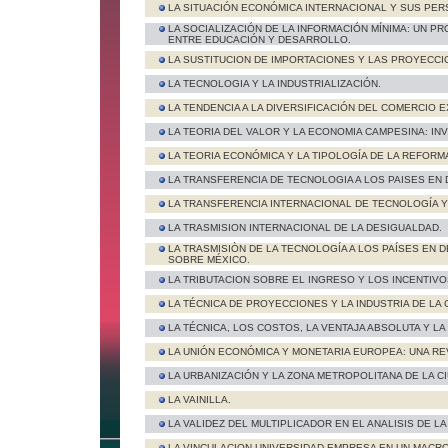
LA SITUACIÓN ECONÓMICA INTERNACIONAL Y SUS PER
LA SOCIALIZACIÓN DE LA INFORMACIÓN MÍNIMA: UN P
ENTRE EDUCACIÓN Y DESARROLLO.
LA SUSTITUCION DE IMPORTACIONES Y LAS PROYECCI
LA TECNOLOGIA Y LA INDUSTRIALIZACIÓN.
LA TENDENCIA A LA DIVERSIFICACIÓN DEL COMERCIO 
LA TEORIA DEL VALOR Y LA ECONOMIA CAMPESINA: INV
LA TEORIA ECONÓMICA Y LA TIPOLOGÍA DE LA REFORMA
LA TRANSFERENCIA DE TECNOLOGIA A LOS PAISES EN
LA TRANSFERENCIA INTERNACIONAL DE TECNOLOGÍA 
LA TRASMISION INTERNACIONAL DE LA DESIGUALDAD.
LA TRASMISIÒN DE LA TECNOLOGÍA A LOS PAÍSES EN
SOBRE MÉXICO.
LA TRIBUTACION SOBRE EL INGRESO Y LOS INCENTIVO
LA TÉCNICA DE PROYECCIONES Y LA INDUSTRIA DE LA
LA TÉCNICA, LOS COSTOS, LA VENTAJA ABSOLUTA Y LA
LA UNIÓN ECONÓMICA Y MONETARIA EUROPEA: UNA REV
LA URBANIZACIÓN Y LA ZONA METROPOLITANA DE LA C
LA VAINILLA.
LA VALIDEZ DEL MULTIPLICADOR EN EL ANALISIS DE LA
LA VINCULACION UNIVERSIDAD-EMPRESA EN UN MACR