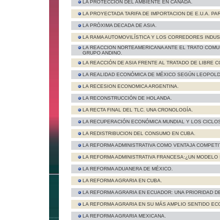
LA PROTECCIÓN DEL AMBIENTE EN CANADÁ.
LA PROYECTADA TARIFA DE IMPORTACION DE E.U.A. PAR
LA PRÓXIMA DECADA DE ASIA.
LA RAMA AUTOMOVILÍSTICA Y LOS CORREDORES INDUS
LA REACCION NORTEAMERICANA ANTE EL TRATO COMU
GRUPO ANDINO.
LA REACCIÓN DE ASIA FRENTE AL TRATADO DE LIBRE 
LA REALIDAD ECONÓMICA DE MÉXICO SEGÚN LEOPOLD
LA RECESION ECONOMICA ARGENTINA.
LA RECONSTRUCCIÓN DE HOLANDA.
LA RECTA FINAL DEL TLC. UNA CRONOLOGÍA.
LA RECUPERACIÓN ECONÓMICA MUNDIAL Y LOS CICLO
LA REDISTRIBUCION DEL CONSUMO EN CUBA.
LA REFORMA ADMINISTRATIVA COMO VENTAJA COMPETIT
LA REFORMA ADMINISTRATIVA FRANCESA:¿UN MODELO 
LA REFORMA ADUANERA DE MÉXICO.
LA REFORMA AGRARIA EN CUBA.
LA REFORMA AGRARIA EN ECUADOR: UNA PRIORIDAD D
LA REFORMA AGRARIA EN SU MÁS AMPLIO SENTIDO EC
LA REFORMA AGRARIA MEXICANA.