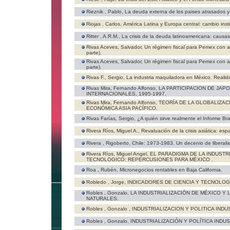
Rieznik , Pablo,
La deuda externa de los paises atrasados y e
Riojas , Carlos,
América Latina y Europa central: cambio insti
Ritter , A.R.M.,
La crisis de la deuda latinoamericana: causas
Rivas Aceves, Salvador,
Un régimen fiscal para Pemex con a
parte).
Rivas Aceves, Salvador,
Un régimen fiscal para Pemex con a
parte).
Rivas F., Sergio,
La industria maquiladora en México. Realida
Rivas Mira, Fernando Alfonso,
LA PARTICIPACION DE JA
INTERNACIONALES, 1995-1997.
Rivas Mira, Fernando Alfonso,
TEORÍA DE LA GLOBALIZA
ECONÓMICA ASIA PACÍFICO.
Rivas Farías, Sergio,
¿A quién sirve realmente el Informe Br
Rivera Ríos, Miguel A.,
Revaluación de la crisis asiática: espa
Rivera , Rigoberto,
Chile: 1973-1983. Un decenio de liberalis
Rivera Ríos, Miguel Angel,
EL PARADIGMA DE LA INDUSTR
TECNOLOGICO: REPERCUSIONES PARA MÉXICO .
Roa , Rubén,
Micronegocios rentables en Baja California.
Robledo , Jorge,
INDICADORES DE CIENCIA Y TECNOLOGI
Robles , Gonzalo,
LA INDUSTRIALIZACIÓN DE MÉXICO Y
NATURALES.
Robles , Gonzalo ,
INDUSTRIALIZACION Y POLITICA INDUS
Robles , Gonzalo,
INDUSTRIALIZACIÓN Y POLÍTICA INDUS