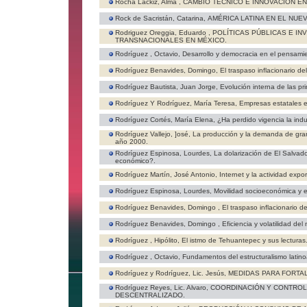
Rocha Lackiz, Alma ,
CAMBIO TÉCNICO E INNOVACIÓN EN
Rock de Sacristán, Catarina,
AMÉRICA LATINA EN EL NUE
Rodriguez Oreggia, Eduardo ,
POLÍTICAS PÚBLICAS E IN
TRANSNACIONALES EN MÉXICO.
Rodríguez , Octavio,
Desarrollo y democracia en el pensami
Rodríguez Benavides, Domingo,
El traspaso inflacionario d
Rodríguez Bautista, Juan Jorge,
Evolución interna de las pr
Rodríguez Y Rodríguez, María Teresa,
Empresas estatales en
Rodríguez Cortés, María Elena,
¿Ha perdido vigencia la indus
Rodríguez Vallejo, ]osé,
La producción y la demanda de gran
año 2000.
Rodríguez Espinosa, Lourdes,
La dolarización de El Salvado
económico?.
Rodríguez Martín, José Antonio,
Internet y la actividad expo
Rodríguez Espinosa, Lourdes,
Movilidad socioeconómica y e
Rodríguez Benavides, Domingo ,
El traspaso inflacionario 
Rodríguez Benavides, Domingo ,
Eficiencia y volatilidad d
Rodríguez , Hipólito,
El istmo de Tehuantepec y sus lecturas
Rodríguez , Octavio,
Fundamentos del estructuralismo latin
Rodríguez y Rodríguez, Lic. Jesús,
MEDIDAS PARA FORTAL
Rodríguez Reyes, Lic. Alvaro,
COORDINACIÓN Y CONTROL
DESCENTRALIZADO.