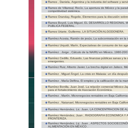
Ramos , Daniela,
Argentina y la industria del software y servi
Ramos de Villarreal, Rocío,
La apertura de México y la parad
competitividad sistémica.
Ramos Oranday, Rogelio,
Elementos para la discusión sobre
Ramos Boyoli, Luis Miguel,
EL DESARROLLO REGIONAL ME
PUBLICA FEDERAL.
Ramos Uriarte, Guillermo,
LA SITUACIÓN ALGODONERA.
Ramírez Acosta, Ramón de jesús,
La subcontratación en la 
Ramírez Urquidi, Marín,
Expectativas de consumo de los age
Ramírez , Jorge ,
Cálculo de la NAIRU en México, 1980-200
Ramírez Cedillo, Eduardo,
Las finanzas públicas sanas y la c
emergentes.
Ramírez Ruiz, Alberto Javier,
La brecha digital en Jalisco, Mé
Ramírez , Miguel Ángel,
La crisis en Malasia: un día despué
Ramírez , María Delfina,
El empleo y la calificación de la m
Ramírez Bonilla, Juan José,
La relación comercial México-Ja
para el fortalecimiento de Asociación Económica.
Ramírez , Martín,
Micronegocios rentables en Baja California
Ramírez , Natanael,
Micronegocios rentables en Baja Califor
Ramírez Hernández, Lic. Juan,
LA CONCENTRACION DE AL
Ramírez Hernández, Juan ,
RADIOGRAFIA ECONOMICA Y 
FRONTERIZA.
Ramírez Hernández, Lic. Juan ,
ASPECTOS SOCIOECONÓM
ALIMENTACIÓN EN MÉXICO .