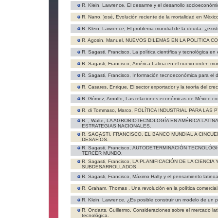
R. Klein, Lawrence,
El desarme y el desarrollo socioeconómi
R. Narro, )osé,
Evolución reciente de la mortalidad en Méxic
R. Klein, Lawrence,
El problema mundial de la deuda: ¿exist
R. Agosin, Manuel,
NUEVOS DILEMAS EN LA POLíTICA C
R. Sagasti, Francisco,
La política científica y tecnológica e
R. Sagasti, Francisco,
América Latina en el nuevo orden mund
R. Sagasti, Francisco,
Información tecnoeconómica para el d
R. Casares, Enrique,
El sector exportador y la teoría del cr
R. Gómez, Arnulfo,
Las relaciones económicas de México co
R. di Tommaso, Marco,
POLÍTICA INDUSTRIAL PARA LAS 
R. , Walte,
LA AGROBIOTECNOLOGÍA EN AMÉRICA LATINA
ESTRATEGIAS NACIONALES.
R. SAGASTI, FRANCISCO,
EL BANCO MUNDIAL A CINCUE
DESAFÍOS.
R. Sagasti, Francisco,
AUTODETERMINACIÓN TECNOLÓGIC
TERCER MUNDO.
R. Sagasti, Francisco,
LA PLANIFICACIÓN DE LA CIENCIA
SUBDESARROLLADOS.
R. Sagasti, Francisco,
Máximo Halty y el pensamiento latinoam
R. Graham, Thomas ,
Una revolución en la política comercial
R. Klein, Lawrence,
¿Es posible construir un modelo de un p
R. Ondarts, Guillermo,
Consideraciones sobre el mercado la
tecnológica.