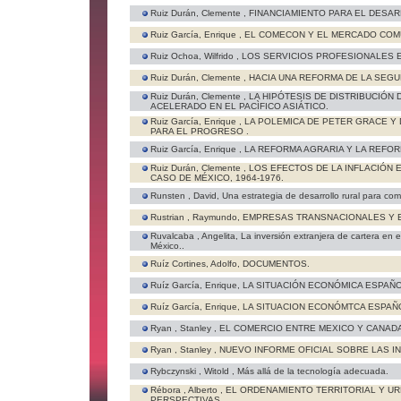
Ruiz Durán, Clemente ,
FINANCIAMIENTO PARA EL DESA
Ruiz García, Enrique ,
EL COMECON Y EL MERCADO COM
Ruiz Ochoa, Wilfrido ,
LOS SERVICIOS PROFESIONALES E
Ruiz Durán, Clemente ,
HACIA UNA REFORMA DE LA SEGU
Ruiz Durán, Clemente ,
LA HIPÓTESIS DE DISTRIBUCIÓN
ACELERADO EN EL PACÌFICO ASIÁTICO.
Ruiz García, Enrique ,
LA POLEMICA DE PETER GRACE Y 
PARA EL PROGRESO .
Ruiz García, Enrique ,
LA REFORMA AGRARIA Y LA REFOR
Ruiz Durán, Clemente ,
LOS EFECTOS DE LA INFLACIÓN E
CASO DE MÉXICO, 1964-1976.
Runsten , David,
Una estrategia de desarrollo rural para com
Rustrian , Raymundo,
EMPRESAS TRANSNACIONALES Y 
Ruvalcaba , Angelita,
La inversión extranjera de cartera en e
México..
Ruíz Cortines, Adolfo,
DOCUMENTOS.
Ruíz García, Enrique,
LA SITUACIÓN ECONÓMICA ESPAÑO
Ruíz García, Enrique,
LA SITUACION ECONÓMTCA ESPAÑ
Ryan , Stanley ,
EL COMERCIO ENTRE MEXICO Y CANADA
Ryan , Stanley ,
NUEVO INFORME OFICIAL SOBRE LAS I
Rybczynski , Witold ,
Más allá de la tecnología adecuada.
Rébora , Alberto ,
EL ORDENAMIENTO TERRITORIAL Y U
PERSPECTIVAS.