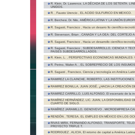
R. Klein, Dr. Lawrence,
LA DÉCADA DE LOS SETENTA: LI
UNIDOS.
R. , Fausto Urencio ,
EL ACIDO SULFURICO EN MEXICO.
R. Berchesi, Dr. Nilo,
AMÉRICA LATINA Y LA UNIÓN EUROP
R. Sagasti, Francisco ,
Hacia un desarro llo científico-tecn
R. Stevenson, Brian ,
CANADA Y LA OEA: DEL CORTEJO A
R. Sagasti, Francisco ,
Hacia un desarrollo científico-tecno
R. Sagasti, Francisco ,
SUBDESARROLLO, CIENCIA Y TECN
PAISES SUBDESARROLLADOS.
R. Klein, L. ,
PERSPECTIVAS ECONOMICAS MUNDIALES: 
R. Perino, Walter A. ,
EL SOBREPRECIO DE LOS INSUMOS
R. Sagasti , Francisco,
Ciencia y tecnología en América Lati
RAMIREZ LA CLAINCHE, ROBERTO,
LAS INSTITUCIONES
RAMIREZ BONILLA, JUAN JOSÉ,
¿HACIA LA CREACIÓN D
RAMIREZ CARRILLO, LUIS ALFONSO,
El escenario de la i
RAMÍREZ HERNÁNDEZ, LIC. JUAN,
LA DISPONIBILIDAD 
CUARTO DE SIGLO.
RAMÍREZ JARAMILLO, GENOVEVO ,
MICROEMPRESA CAM
RENDÓN , TERESA,
EL EMPLEO EN MÉXICO EN LOS OC
RIVAS MIRA, FERNANDO ALFONSO,
TRANSPORTE, TELE
PROYECTO TRIPLE T.
RODRIGUEZ , ALICIA,
El retorno de capital a América Latina