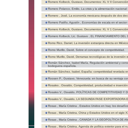
Romero Kolbeck, Gustavo,
Documentos: XL V II Convención 
Romero Polanco, Emilio,
La crisis y la alimentación nacional
Romero , José,
La economía mexicana después de dos dece
Romero Patiño, Agustín ,
Economías de escala en el sector 
Romero Kolbeck, Gustavo,
Documentos: XL V 1 Convención 
Romero Kolbeck, Lic. Gustavo ,
EL FINANCIAMIENTO DEL
Romo Rico, Daniel,
La inversión extranjera directa en México
Romo Murillo, David,
Sobre el concepto de competitividad.
Romo Murillo, David,
Derramas tecnológicas de la inversión e
Román Sánchez, Isabel María,
Regulación ambiental y cons
bodeguera española.
Román Sánchez, Isabel,
España: competitividad revelada en
Roosen P., Gustavo,
Venezuela: en busca de su ventaja co
Rosales , Osvaldo,
Competitividad, productividad e inserció
Rosales V., Osvaldo,
POLÍTICAS DE COMPETITIVIDAD Y
Rosales V., Osvaldo,
LA SEGUNDA FASE EXPORTADORA E
Rosas , María Cristina ,
Estados Unidos en Iraq: los desafíos 
Rosas , María Cristina,
China y Estados Unidos en el siglo X
Rosas , María Cristina ,
CANADA Y LA GEOPOLÍTICA DE A
Rosas , María Cristina,
Agenda de política exterior para el 