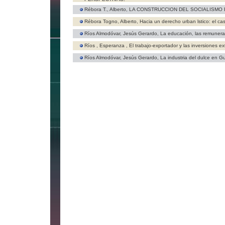
Rébora T., Alberto,
LA CONSTRUCCION DEL SOCIALISMO 
Rébora Togno, Alberto,
Hacia un derecho urban lstico: el ca
Ríos Almodóvar, Jesús Gerardo,
La educación, las remunerac
Ríos , Esperanza ,
El trabajo-exportador y las inversiones e
Ríos Almodóvar, Jesús Gerardo,
La industria del dulce en G