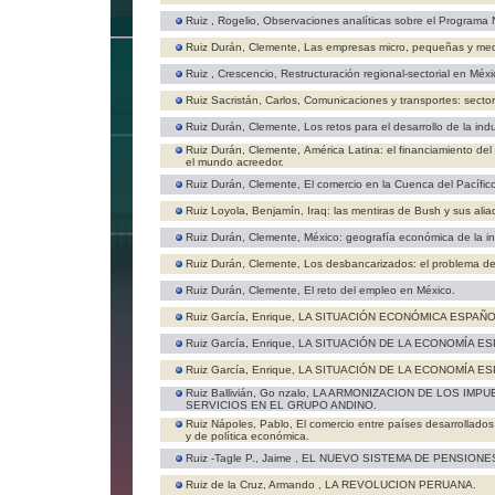
Ruiz , Rogelio,
Observaciones analíticas sobre el Programa 
Ruiz Durán, Clemente,
Las empresas micro, pequeñas y medi
Ruiz , Crescencio,
Restructuración regional-sectorial en Méx
Ruiz Sacristán, Carlos,
Comunicaciones y transportes: sector
Ruiz Durán, Clemente,
Los retos para el desarrollo de la indu
Ruiz Durán, Clemente,
América Latina: el financiamiento del
el mundo acreedor.
Ruiz Durán, Clemente,
El comercio en la Cuenca del Pacífic
Ruiz Loyola, Benjamín,
Iraq: las mentiras de Bush y sus alia
Ruiz Durán, Clemente,
México: geografía económica de la i
Ruiz Durán, Clemente,
Los desbancarizados: el problema de
Ruiz Durán, Clemente,
El reto del empleo en México.
Ruiz García, Enrique,
LA SITUACIÓN ECONÓMICA ESPAÑO
Ruiz García, Enrique,
LA SITUACIÓN DE LA ECONOMÍA ESP
Ruiz García, Enrique,
LA SITUACIÓN DE LA ECONOMÍA ESP
Ruiz Ballivián, Go nzalo,
LA ARMONIZACION DE LOS IMPU
SERVICIOS EN EL GRUPO ANDINO.
Ruiz Nápoles, Pablo,
El comercio entre países desarrollados
y de política económica.
Ruiz -Tagle P., Jaime ,
EL NUEVO SISTEMA DE PENSIONES
Ruiz de la Cruz, Armando ,
LA REVOLUCION PERUANA.