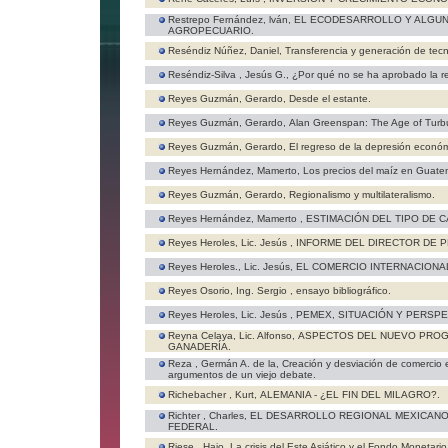
Restrepo Fernández, lván,
EL ECODESARROLLO Y ALGU
AGROPECUARIO.
Reséndiz Núñez, Daniel,
Transferencia y generación de tecn
Reséndiz-Silva , Jesús G.,
¿Por qué no se ha aprobado la re
Reyes Guzmán, Gerardo,
Desde el estante.
Reyes Guzmán, Gerardo,
Alan Greenspan: The Age of Turbu
Reyes Guzmán, Gerardo,
El regreso de la depresión económi
Reyes Hernández, Mamerto,
Los precios del maíz en Guate
Reyes Guzmán, Gerardo,
Regionalismo y multilateralismo.
Reyes Hernández, Mamerto ,
ESTIMACIÓN DEL TIPO DE C
Reyes Heroles, Lic. Jesús ,
INFORME DEL DIRECTOR DE 
Reyes Heroles., Lic. Jesús,
EL COMERCIO INTERNACIONA
Reyes Osorio, Ing. Sergio ,
ensayo bibliográfico.
Reyes Heroles, Lic. Jesús ,
PEMEX, SITUACIÓN Y PERSPE
Reyna Celaya, Lic. Alfonso,
ASPECTOS DEL NUEVO PROGR
GANADERÍA.
Reza , Germán A. de la,
Creación y desviación de comercio 
argumentos de un viejo debate.
Richebacher , Kurt,
ALEMANIA - ¿EL FIN DEL MILAGRO?.
Richter , Charles,
EL DESARROLLO REGIONAL MEXICANO:
FEDERAL.
Riese , Hajo,
La crisis del Este Asiático y el Fondo Monetario