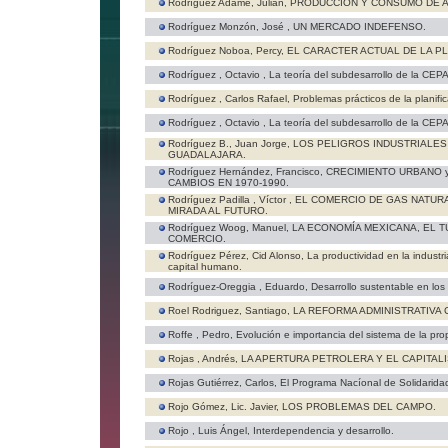
Rodríguez Adame, Julián,
PRODUCCIÓN Y CONSUMO DE A
Rodríguez Monzón, José ,
UN MERCADO INDEFENSO.
Rodríguez Noboa, Percy,
EL CARACTER ACTUAL DE LA PL
Rodríguez , Octavio ,
La teoría del subdesarrollo de la CEPAL
Rodríguez , Carlos Rafael,
Problemas prácticos de la planific
Rodríguez , Octavio ,
La teoría del subdesarrollo de la CEPAL
Rodríguez B., Juan Jorge,
LOS PELIGROS INDUSTRIALES
GUADALAJARA.
Rodríguez Hernández, Francisco,
CRECIMIENTO URBANO y
CAMBIOS EN 1970-1990.
Rodríguez Padilla , Víctor ,
EL COMERCIO DE GAS NATURA
MIRADA AL FUTURO.
Rodríguez Woog, Manuel,
LA ECONOMÍA MEXICANA, EL T
COMERCIO.
Rodríguez Pérez, Cid Alonso,
La productividad en la industr
capital humano.
Rodríguez-Oreggia , Eduardo,
Desarrollo sustentable en los
Roel Rodriguez, Santiago,
LA REFORMA ADMINISTRATIVA 
Roffe , Pedro,
Evolución e importancia del sistema de la prop
Rojas , Andrés,
LA APERTURA PETROLERA Y EL CAPITAL
Rojas Gutiérrez, Carlos,
El Programa Nacíonal de Solidaridad
Rojo Gómez, Lic. Javier,
LOS PROBLEMAS DEL CAMPO.
Rojo , Luis Ángel,
Interdependencia y desarrollo.