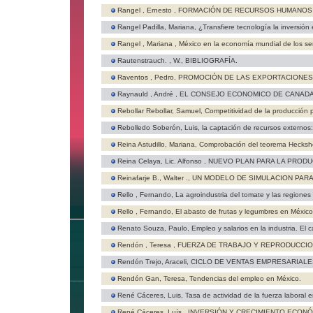
Rangel , Ernesto ,
FORMACIÓN DE RECURSOS HUMANOS E
Rangel Padilla, Mariana,
¿Transfiere tecnología la inversión
Rangel , Mariana ,
México en la economía mundial de los ser
Rautenstrauch. , W.,
BIBLIOGRAFÍA.
Raventos , Pedro,
PROMOCIÓN DE LAS EXPORTACIONES 
Raynauld , André ,
EL CONSEJO ECONOMICO DE CANAD
Rebollar Rebollar, Samuel,
Competitividad de la producción 
Rebolledo Soberón, Luis,
la captación de recursos externos:
Reina Astudillo, Mariana,
Comprobación del teorema Hecksher-
Reina Celaya, Lic. Alfonso ,
NUEVO PLAN PARA LA PRODU
Reinafarje B., Walter .,
UN MODELO DE SIMULACION PARA
Rello , Fernando,
La agroindustria del tomate y las regione
Rello , Fernando,
El abasto de frutas y legumbres en México
Renato Souza, Paulo,
Empleo y salarios en la industria. El 
Rendón , Teresa ,
FUERZA DE TRABAJO Y REPRODUCCIO
Rendón Trejo, Araceli,
CICLO DE VENTAS EMPRESARIALE
Rendón Gan, Teresa,
Tendencias del empleo en México.
René Cáceres, Luis,
Tasa de actividad de la fuerza laboral 
René Cáceres, Luís ,
INVERSIÓN Y CRECIMIENTO ECON