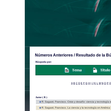
Números Anteriores / Resultado de la 
Búsqueda por:
A
B
C
D
E
F
G
H
I
J
K
L
M
N
O
P
Autor ( R )
R. Sagasti, Francisco,
Crisis y desafío: ciencia y tecnología 
R. Sagasti, Francisco,
La ciencia y la tecnología en América