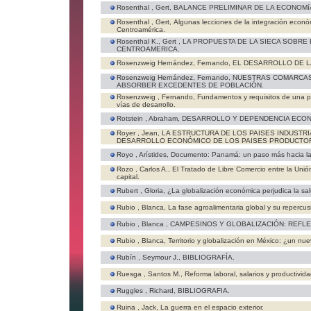
Rosenthal , Gert,
BALANCE PRELIMINAR DE LA ECONOMíA 
Rosenthal , Gert,
Algunas lecciones de la integración econó
Centroamérica.
Rosenthal K., Gert ,
LA PROPUESTA DE LA SIECA SOBRE
CENTROAMERICA.
Rosenzweig Hernández, Fernando,
EL DESARROLLO DE L
Rosenzweig Hernández, Fernando,
NUESTRAS COMARCAS 
ABSORBER EXCEDENTES DE POBLACIÓN.
Rosenzweig , Fernando,
Fundamentos y requisitos de una po
vías de desarrollo.
Rotstein , Abraham,
DESARROLLO Y DEPENDENCIA ECON
Royer , Jean,
LA ESTRUCTURA DE LOS PAISES INDUSTR
DESARROLLO ECONÓMICO DE LOS PAISES PRODUCTOR
Royo , Arístides,
Documento: Panamá: un paso más hacia la
Rozo , Carlos A.,
El Tratado de Libre Comercio entre la Unió
capital.
Rubert , Gloria,
¿La globalización económica perjudica la sa
Rubio , Blanca,
La fase agroalimentaria global y su repercu
Rubio , Blanca ,
CAMPESINOS Y GLOBALIZACIÓN: REFLEX
Rubio , Blanca,
Territorio y globalización en México: ¿un nu
Rubín , Seymour J.,
BIBLIOGRAFÍA.
Ruesga , Santos M.,
Reforma laboral, salarios y productivi
Ruggles , Richard,
BIBLIOGRAFIA.
Ruina , Jack,
La guerra en el espacio exterior.