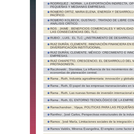
RODRIGUEZ , NORMA ,
LA EXPORTACIÓN INDIRECTA, O
PEQUEÑAS Y MEDIANAS EMPRESAS.
ROMERO ORTIZ, MARIA ELENA,
ENERGÍA Y DESARROLL
PACÍFICO.
ROMERO KOLBECK, GUSTAVO ,
TRATADO DE LIBRE COM
ANÁLISIS CRÍTICO.
ROS , JAIME ,
BENEFICIOS COMERCIALES Y MOVILIDAD
LAS CONSECUENCIAS DEL TLC.
RUBIO , LUIS,
EL TLC: ¿INSTRUMENTO DE DESARROLLO
RUIZ DURÁN, CLEMENTE,
INNOVACIÓN FINANCIERA EN E
DIVERSIFICACIÓN INSTITUCIONAL.
RUIZ DURÁN, CLEMENTE,
MÉXICO: CRECIMIENTO E INN
EMPRESAS.
RUIZ CHIAPETTO, CRESCENCIO,
EL DESARROLLO DEL 
PROTAGONISTA.
Raczkowski , Stanislaw,
La influencia de los movimientos de p
economías de planeación central.
Rama , Ruth,
Industria agroalimentaria: innovación y globali
Rama , Ruth,
El papel de las empresas transnacionales en l
Rama , Ruth,
Las nuevas formas de inversión internacional e
Rama , Ruth,
EL ENTORNO TECNOLÓGICO DE LA EMPRES
Ramachandran , Vijaya,
POLITICAS PARA LAS PEQUEÑAS
Ramfrez , ]osé Carlos,
Perspectivas estructurales de la indus
Ramos , ]osé María,
Limitaciones sociales de la integración
Ramos Valdés, Minerva Evangelina,
El empleo como factor d