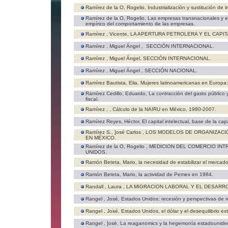
Ramírez de la O, Rogelio,
Industrialización y sustitución de
Ramírez de la O, Rogelio,
Las empresas transnacionales y el
empírico del comportamiento de las empresas.
Ramírez , Vicente,
LA APERTURA PETROLERA Y EL CAPI
Ramírez , Miguel Ángel ,
SECCIÓN INTERNACIONAL.
Ramírez , Miguel Ángel,
SECCIÓN INTERNACIONAL.
Ramírez , Miguel Ángel ,
SECCIÓN NACIONAL.
Ramírez Bautista, Elia,
Mujeres latinoamericanas en Europa: 
Ramírez Cedillo, Eduardo,
La contracción del gasto público y
fiscal.
Ramírez , ,
Cálculo de la NAIRU en México, 1980-2007.
Ramírez Reyes, Héctor,
El capital intelectual, base de la ca
Ramírez S., ]osé Carlos ,
LOS MODELOS DE ORGANIZACIÓ
EN MÉXICO.
Ramírez de la O, Rogelio ,
MEDICION DEL COMERCIO INT
UNIDOS.
Ramón Beteta, Mario,
la necesidad de estabilizar el mercad
Ramón Beteta, Mario,
la actividad de Pemex en 1984.
Randall , Laura ,
LA MIGRACION LABORAL Y EL DESARR
Rangel , José,
Estados Unidos: recesión y perspectivas de 
Rangel , José,
Estados Unidos, el dólar y el desequilibrio ext
Rangel , ]osé,
La reaganomics y la hegemonía estadounidense