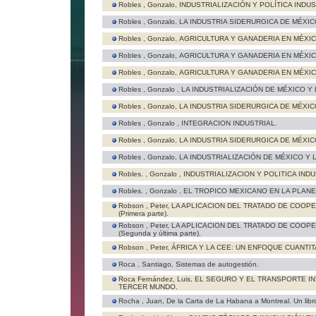
Robles , Gonzalo,
INDUSTRIALIZACIÓN Y POLÍTICA INDUS
Robles , Gonzalo,
LA INDUSTRIA SIDERURGICA DE MÉXIC
Robles , Gonzalo,
AGRICULTURA Y GANADERIA EN MÉXIC
Robles , Gonzalo,
AGRICULTURA Y GANADERIA EN MÉXIC
Robles , Gonzalo,
AGRICULTURA Y GANADERIA EN MÉXIC
Robles , Gonzalo ,
LA INDUSTRIALIZACIÓN DE MÉXICO 
Robles , Gonzalo,
LA INDUSTRIA SIDERURGICA DE MÉXIC
Robles , Gonzalo ,
INTEGRACION INDUSTRIAL.
Robles , Gonzalo,
LA INDUSTRIA SIDERURGICA DE MÉXIC
Robles , Gonzalo,
LA INDUSTRIALIZACIÓN DE MÉXICO Y
Robles. , Gonzalo ,
INDUSTRIALIZACION Y POLITICA INDU
Robles. , Gonzalo ,
EL TROPICO MEXICANO EN LA PLANE
Robson , Peter,
LA APLICACION DEL TRATADO DE COOP
(Primera parte).
Robson , Peter,
LA APLICACION DEL TRATADO DE COOP
(Segunda y última parte).
Robson , Peter,
ÁFRICA Y LA CEE: UN ENFOQUE CUANTI
Roca , Santiago,
Sistemas de autogestión.
Roca Fernández, Luis,
EL SEGURO Y EL TRANSPORTE I
TERCER MUNDO.
Rocha , Juan,
De la Carta de La Habana a Montreal. Un libr