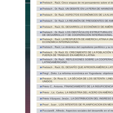
Prebisch , Raúl,
Cinco etapas de mi pensamiento sobre el de
Prebisch , Dr. Raúl,
UN DEBATE EN LA FERIA DE HANNOV
Prebisch , Dr. Raúl,
ASPECTOS ECONÓMICOS DE LA ALIA
Prebisch , Dr. Raúl,
LA REUNIÓN DE PRESIDENTES DE AMÉ
Prebisch , Raúl,
EL DESARROLLO ECONÓMICO DE AMÉRIC
Prebisch , Dr. Raúl,
LOS OBSTÁCULOS ESTRUCTURALES Y 
DE DESARROLLO Y DE COOPERACIÓN INTERNACIONAL
Prebisch , Raúl,
LA RESPUESTA DE AMERICA LATINA A U
ECONÓMICA INTERNACIONAl.
Prebisch , Raúl,
La dinámica del capitalismo periférico y su 
Prebisch , Dr. Raúl,
EL CRECIMIENTO DE LA POBLACIÓN 
FUERZA DE TRABAJO EN AMÉRICA LATINA.
Prebisch , Dr. Raúl ,
REFLEXIONES SOBRE LA COOPERAC
LATINOAMERICANO .
Prebisch , Raúl,
EL DESAFÍO QUE AFRONTA AMÉRICA LAT
Pregl , Zivko,
La reforma económica en Yugoslavia: objetivo
Preston , Dr. Ross S.,
LA DÉCADA DE LOS SETENTA: LIN
UNIDOS.
Prieto C., Antonio,
FINANCIAMIENTO DE LA INSUFICIENC
Prieto , Lic. Carlos,
LA INDUSTRIA DEL ACERO EN AMÉRICA
Prieto Vázquez, Jesús ,
LA DISTRIBUCION DEL INGRESO 
Proel , Juan ,
LOS INTENTOS DE PLANIFICACION EN MEX
Pucciarelli , Alfredo,
Aspectos sociales del desarrollo en el 