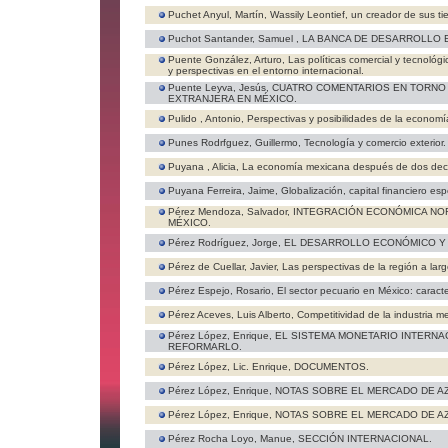
Puchet Anyul, Martín,
Wassily Leontief, un creador de sus t
Puchot Santander, Samuel ,
LA BANCA DE DESARROLLO 
Puente González, Arturo,
Las políticas comercial y tecnológ
y perspectivas en el entorno internacional.
Puente Leyva, Jesús,
CUATRO COMENTARIOS EN TORNO 
EXTRANJERA EN MÉXICO.
Pulido , Antonio,
Perspectivas y posibilidades de la economí
Punes Rodrfguez, Guillermo,
Tecnología y comercio exterior.
Puyana , Alicia,
La economía mexicana después de dos dece
Puyana Ferreira, Jaime,
Globalización, capital financiero espe
Pérez Mendoza, Salvador,
INTEGRACIÓN ECONÓMICA NO
MÉXICO.
Pérez Rodríguez, Jorge,
EL DESARROLLO ECONÓMICO Y 
Pérez de Cuellar, Javier,
Las perspectivas de la región a larg
Pérez Espejo, Rosario,
El sector pecuario en México: caracte
Pérez Aceves, Luis Alberto,
Competitividad de la industria m
Pérez López, Enrique,
EL SISTEMA MONETARIO INTERNA
REFORMARLO.
Pérez López, Lic. Enrique,
DOCUMENTOS.
Pérez López, Enrique,
NOTAS SOBRE EL MERCADO DE A
Pérez López, Enrique,
NOTAS SOBRE EL MERCADO DE AZUF
Pérez Rocha Loyo, Manue,
SECCIÓN INTERNACIONAL.