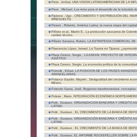
Pinto , Aníbal,
UNA VISION LATINOAMERICANA DE LA INF
Piore , Michael,
Los retos para el desarrollo de la industria d
Pipitone , Ugo ,
CRECIMIENTO Y DISTRIBUCIÓN DEL ING
IRRESUELTO.
Pizarro , Roberto,
América Latina, la nueva etapa del capital
Piñeiro et al., Martín E.,
La producción azucarera de Colombia
cambio técnico.
Piñeiro Santana, Rubén,
LA ESTRATEGIA COMERCIAL DE 
Plascencia López, Ismael,
La Toyota en Tijuana: ¿oportuni
Plaza Cerezo, Sergio ,
LA ASEAN: PROYECTO DE INTEGR
ASIÁTICO.
Plaza Cerezo, Sergio,
La economía política de la comunida
Poincilit , Erhart,
LA POSICION DE LOS PAISES AVANZAD
ARANCELARIAS.
Polanco Gaytán, Mayrén ,
Desigualdad del crecimiento econ
México.
Polendo Garza, José,
Regiones transfronterizas: conceptos 
Polese , Mario,
INTEGRACIÓN ECONÓMICA NORTEAMERIC
Polit , Gustavo,
ORGANIZACION BANCARIA Y CREDITO AG
LATINA.
Polit , Gustavo ,
EL CRECIMIENTO DE LA BANCA DE DEPO
Polit , Gustavo,
ORGANIZACIÓN BANCARIA Y CRÉDITO AG
LATINA.
Polit , Gustavo ,
EL CRECIMIENTO DE LA BANCA DE DEPO
Polit , Gustavo,
EL INFORME ROCKEFELLER SOBRE LA P