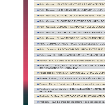
Polit , Gustavo ,
EL CRECIMIENTO DE LA BANCA DE DEPO
Polit , Gustavo ,
EL CRECIMIETO DE LA BANCA DE DEPOS
Polit , Gustavo,
EL PAPEL DE LOS BANCOS EN LA RECU
Polit , Gustavo,
EL COMERCIO EXTERIOR DEL JAPÓN DES
Polit , Gustavo,
LA INDUSTRIA JAPONESA DESDE LA GUE
Polit , Gustavo,
LA AGRICULTURA JAPONESA DESPUÉS DE
Polit , Gustavo,
EL NACIMIENTO DE LA BANCA MODERNA.
Polit. , Gustavo,
LA INDUSTRIA JAPONESA DESDE LA GU
Polit. , Gustavo ,
LA ECONOMIA DEL JAPON ENTRE 1930 Y
Pollit , Brian H.,
PROBLEMAS DE EMPLEO Y DESARROLLO
Pollock , D.H.,
La crisis de la deuda latinoamericana: causas
Pomareda , Carlos ,
EVALUACION DE LA POLITICA COME
IMPORTACIONES DE HORTALIZAS.
Ponce Robles, Alfonso,
LA REUNIÓN SECTORIAL DE LA IN
Ponzio , Richard,
La Comisión de Consolidación de la Paz d
Posner , Michael,
Problemas referentes a las políticas en ma
Posthuma , Anne Carolíne ,
LIBERALIZACIÓN Y EXPANSI
BRASILEÑO.
Prebisch , Dr. Raúl,
EL MERCADO COMÚN LATINOAMERIC
Prebisch , Raúl,
La crisis del capitalismo y sus consecuencia