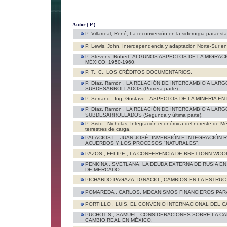
Autor ( P )
P. Villarreal, René,
La reconversión en la siderurgia paraesta
P. Lewis, John,
Interdependencia y adaptación Norte-Sur e
P. Stevens, Robert,
ALGUNOS ASPECTOS DE LA MIGRACI
MÉXICO, 1950-1960.
P. T., C.,
LOS CRÉDITOS DOCUMENTARlOS.
P. Díaz, Ramón ,
LA RELACIÓN DE INTERCAMBIO A LARG
SUBDESARROLLADOS (Primera parte).
P. Serrano., Ing. Gustavo ,
ASPECTOS DE LA MINERIA EN
P. Díaz, Ramón ,
LA RELACIÓN DE INTERCAMBIO A LARG
SUBDESARROLLADOS (Segunda y última parte).
P. Sisto , Nicholas,
Integración económica del noreste de Mé
terrestres de carga.
PALACIOS L., JUAN JOSÉ,
INVERSIÓN E INTEGRACIÓN R
ACUERDOS Y LOS PROCESOS "NATURALES".
PAZOS , FELIPE ,
LA CONFERENCIA DE BRETTONN WOOD
PENKINA , SVETLANA,
LA DEUDA EXTERNA DE RUSIA E
DE MERCADO.
PICHARDO PAGAZA, IGNACIO ,
CAMBIOS EN LA ESTRUCT
POMAREDA , CARLOS,
MECANISMOS FINANCIEROS PARA
PORTILLO , LUIS,
EL CONVENIO INTERNACIONAL DEL CA
PUCHOT S., SAMUEL,
CONSIDERACIONES SOBRE LA CAL
CAMBIO REAL EN MÉXICO.