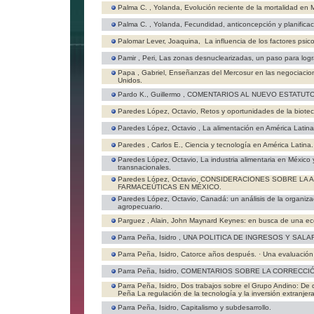
Palma C. , Yolanda,
Evolución reciente de la mortalidad en 
Palma C. , Yolanda,
Fecundidad, anticoncepción y planificac
Palomar Lever, Joaquina,
La influencia de los factores psico
Pamir , Peri,
Las zonas desnuclearizadas, un paso para logr
Papa , Gabriel,
Enseñanzas del Mercosur en las negociacio
Unidos.
Pardo K., Guillermo ,
COMENTARIOS AL NUEVO ESTATUTO 
Paredes López, Octavio,
Retos y oportunidades de la biotec
Paredes López, Octavio ,
La alimentación en América Latina.
Paredes , Carlos E.,
Ciencia y tecnología en América Latina.
Paredes López, Octavio,
La industria alimentaria en México
transnacionales.
Paredes López, Octavio,
CONSIDERACIONES SOBRE LA A
FARMACEÚTICAS EN MÉXICO.
Paredes López, Octavio,
Canadá: un análisis de la organiza
agropecuario.
Parguez , Alain,
John Maynard Keynes: en busca de una ec
Parra Peña, Isidro ,
UNA POLITICA DE INGRESOS Y SALA
Parra Peña, Isidro,
Catorce años después. · Una evaluación
Parra Peña, Isidro,
COMENTARIOS SOBRE LA CORRECCIÓ
Parra Peña, Isidro,
Dos trabajos sobre el Grupo Andino: De 
Peña La regulación de la tecnología y la inversión extranjera
Parra Peña, Isidro,
Capitalismo y subdesarrollo.