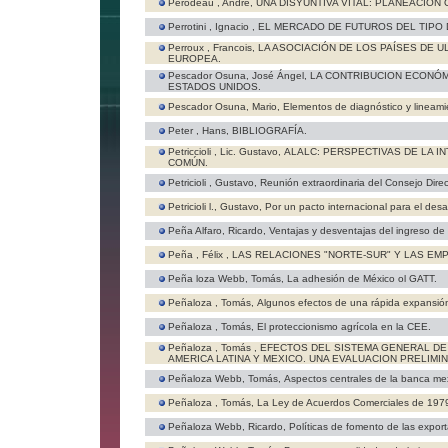
Perodeau , André,
UNA DISYUNTIVA VITAL: PLANEACIÓN 
Perrotini , Ignacio ,
EL MERCADO DE FUTUROS DEL TIPO D
Perroux , Francois,
LA ASOCIACIÓN DE LOS PAÍSES DE 
EUROPEA.
Pescador Osuna, José Ángel,
LA CONTRIBUCION ECONÓM
ESTADOS UNIDOS.
Pescador Osuna, Mario,
Elementos de diagnóstico y lineamien
Peter , Hans,
BIBLIOGRAFÍA.
Petriccioli , Lic. Gustavo,
ALALC: PERSPECTIVAS DE LA I
COMÚN.
Petricioli , Gustavo,
Reunión extraordinaria del Consejo Dire
Petricioli l., Gustavo,
Por un pacto internacional para el desar
Peña Alfaro, Ricardo,
Ventajas y desventajas del ingreso de
Peña , Félix ,
LAS RELACIONES "NORTE-SUR" Y LAS EM
Peña loza Webb, Tomás,
La adhesión de México ol GATT.
Peñaloza , Tomás,
Algunos efectos de una rápida expansión
Peñaloza , Tomás,
El proteccionismo agrícola en la CEE.
Peñaloza , Tomás ,
EFECTOS DEL SISTEMA GENERAL DE
AMERICA LATINA Y MEXICO. UNA EVALUACION PRELIMIN
Peñaloza Webb, Tomás,
Aspectos centrales de la banca me
Peñaloza , Tomás,
La Ley de Acuerdos Comerciales de 197
Peñaloza Webb, Ricardo,
Políticas de fomento de las expor