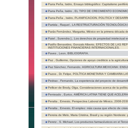
Parra Peña, Isidro,
Ensayo bibliográfico: Capitalismo periféri
Parra Peña, Isidro ,
EL TIPO DE CRECIMIENTO ECONOMIC
Parra-Peña , Isidro,
PLANIFICACION, POLITICA Y DESAR
Partida , Raquel ,
LA RESTRUCTURACIÓN TECNOLÓGICA E
Parás Fernández, Margarita,
México en la primera década de
Patel , Surendra ].,
Los derechos de propiedad intelectual 
Patiño Benavides, Gonzalo Alberto,
EFECTOS DE LAS REF
INSTITUCIONES FINANCIERAS INTERNACIONALES.
Paves , Leon,
BIBLIOGRAFIA.
Paz , Guillermo,
Opciones de apoyo crediticio a la agricultur
Paz Sánchez, Fernando,
AGRICULTURA MEXICANA: ENSUE
Pazos , Dr. Felipe,
POLÍTICA MONETARIA Y CAMBIARlA L
Pedrao , Fernando,
La experiencia del proyecto de desarrol
Pellicer de Brody, Olga,
Consideraciones acerca de la políti
Penteado , Eurico,
AMÉRICA LATINA TIENE QUE ACELER
Peralta , Ernesto,
Perspectiva Laboral de México, 2008-203
Peralta , Ernesto,
El empleo: más causa que efecto de crisis
Pereira de Melo, Maria Cristina,
Brasil y su región Nordeste:
Peretz , S. Michael,
Los productos farmacéuticos en el Tercer