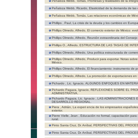
Peñaloza Webb, Tomás,
Promesas y realidades de la integr
Peñaloza Webb, Ricardo,
Elasticidad de la demanda de las 
Peñaloza Webb, Tomás,
Las relaciones económicas de Méx
Phillips , Paul,
La crisis de la deuda y los cambios en Europa
Phillips Olmedo, Alfredo,
El comercio exterior de México: evol
Phillips Olmedo, Alfredo,
Reunión extraordinaria del Consejo
Phillips O., Alfredo,
ESTRUCTURA DE LAS TASAS DE INTE
Phillips Olmedo, Alfredo,
Una política estructurada de comerci
Phillips Olmedo, Alfredo,
Producir para exportar. Notas sobre 
México.
Phillips Olmedo, Alfredo,
El financiamiento: instrumento de p
Phillips Olmedo, Alfredo,
La promoción de exportaciones en 
Pichardo , Lic. Ignacio,
ALGUNOS ENFOQUES EN MATERIA 
Pichardo Pagaza, Ignacio,
REFLEXIONES SOBRE EL PRO
ADMINISTRATIVA.
Pichardo Pagaza, Lic. Ignacio ,
LAS ADMINISTRACIONES 
DESARROLLO REGIONAL.
Piera , Adrián,
La experi encia de los empresarios españoles
exterior.
Pierre Vielle, Jean ,
Educación no formal, capacitación para 
rural.
Pinto Santa Cruz, Dr. Aníbal,
PERSPECTIVAS DEL PROCESO
Pinto Santa Cruz, Dr. Aníbal,
PERSPECTIVAS DEL PROCESO