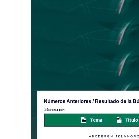
Números Anteriores / Resultado de la 
Búsqueda por:
A
B
C
D
E
F
G
H
I
J
K
L
M
N
O
P