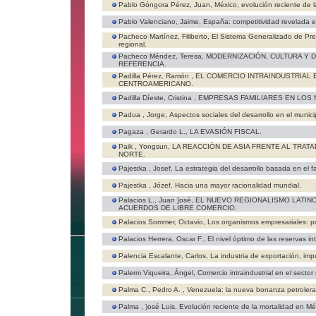
Pablo Góngora Pérez, Juan,
México, evolución reciente de l
Pablo Valenciano, Jaime,
España: competitividad revelada e
Pacheco Martínez, Filiberto,
El Sistema Generalizado de Pref
regional.
Pacheco Méndez, Teresa,
MODERNIZACIÓN, CULTURA Y 
REFERENCIA.
Padilla Pérez, Ramón ,
EL COMERCIO INTRAINDUSTRIAL
CENTROAMERICANO.
Padilla Díeste, Cristina ,
EMPRESAS FAMILIARES EN LOS
Padua , Jorge,
Aspectos sociales del desarrollo en el munic
Pagaza , Gerardo L.,
LA EVASIÓN FISCAL.
Paik , Yongsun,
LA REACCIÓN DE ASIA FRENTE AL TRAT
NORTE.
Pajestka , Josef,
La estrategia del desarrollo basada en el 
Pajestka , Józef,
Hacia una mayor racionalidad mundial.
Palacios L., Juan ]osé,
EL NUEVO REGIONALISMO LATIN
ACUERDOS DE LIBRE COMERCIO.
Palacios Sommer, Octavio,
Los organismos empresariales: po
Palacios Herrera, Oscar F.,
El nivel óptimo de las reservas in
Palencia Escalante, Carlos,
La industria de exportación, imp
Palerm Viqueira, Ángel,
Comercio intraindustrial en el secto
Palma C., Pedro A. ,
Venezuela: la nueva bonanza petrolera
Palma , )osé Luis,
Evolución reciente de la mortalidad en Mé