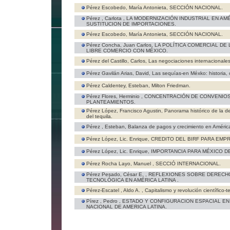
Pérez Escobedo, María Antonieta,
SECCIÓN NACIONAL.
Pérez , Carlota ,
LA MODERNIZACIÓN INDUSTRIAL EN AMÉR
SUSTITUCION DE IMPORTACIONES.
Pérez Escobedo, María Antonieta,
SECCIÓN NACIONAL.
Pérez Concha, Juan Carlos,
LA POLÍTICA COMERCIAL DE
LIBRE COMERCIO CON MÉXICO.
Pérez del Castillo, Carlos,
Las negociaciones internacionales
Pérez Gavilán Arias, David,
Las sequías-en Méxko: historia, c
Pérez Caldentey, Esteban,
Milton Friedman.
Pérez Flores, Herminio ,
CONCENTRACIÓN DE CONVENIOS
PLANTEAMIENTOS.
Pérez López, Francisco Agustin,
Panorama histórico de la d
del tequila.
Pérez , Esteban,
Balanza de pagos y crecimiento en Améric
Pérez López, Lic. Enrique,
CREDITO DEL BIRF PARA EMP
Pérez López, Lic. Enrique,
IMPORTANCIA PARA MÉXICO D
Pérez Rocha Layo, Manuel ,
SECCIÓ INTERNACIONAL.
Pérez Pesado, César E. ,
REFLEXIONES SOBRE DERECH
TECNOLÓGICA EN AMÉRICA LATINA .
Pérez-Escatel , Aldo A. ,
Capitalismo y revolución científico-
Pírez , Pedro ,
ESTADO Y CONFIGURACION ESPACIAL EN
NACIONAL DE AMERICA LATINA.