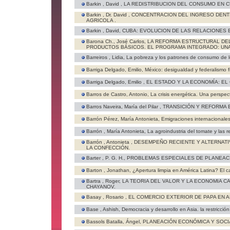
Barkin , David ,
LA REDISTRIBUCION DEL CONSUMO EN C
Barkin , Dr. David ,
CONCENTRACION DEL INGRESO DEN
AGRICOLA .
Barkin , David,
CUBA: EVOLUCION DE LAS RELACIONES E
Barona Ch., José Carlos,
LA REFORMA ESTRUCTURAL DE
PRODUCTOS BÁSICOS. EL PROGRAMA INTEGRADO: UNA
Barreiros , Lidia,
La pobreza y los patrones de consumo de 
Barriga Delgado, Emilio,
México: desigualdad y federalismo f
Barriga Delgado, Emilio ,
EL ESTADO Y LA ECONOMÍA: EL
Barros de Castro, Antonio,
La crisis energética. Una perspect
Barros Naveira, María del Pilar ,
TRANSICIÓN Y REFORMA 
Barrón Pérez, María Antonieta,
Emigraciones internacionale
Barrón , María Antonieta,
La agroindustria del tomate y las 
Barrón , Antonieta ,
DESEMPEÑO RECIENTE Y ALTERNATI
LA CONFECCIÓN.
Barter , P. G. H.,
PROBLEMAS ESPECIALES DE PLANEACI
Barton , Jonathan,
¿Apertura limpia en América Latina? El c
Bartra , Roger,
LA TEORIA DEL VALOR Y LA ECONOMIA CA
CHAYANOV.
Basay , Rosario ,
EL COMERCIO EXTERIOR DE PAPA EN A
Base , Ashish,
Democracia y desarrollo en Asia. la restricció
Bassols Batalla, Ángel,
PLANEACIÓN ECONÓMICA Y SOCI