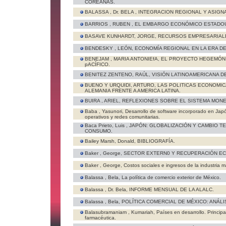
COREANAS.
BALASSA , Dr. BELA ,
INTEGRACION REGIONAL Y ASIGNA
BARRIOS , RUBEN ,
EL EMBARGO ECONÓMICO ESTADOU
BASAVE KUNHARDT, JORGE,
RECURSOS EMPRESARIALE
BENDESKY , LEÓN,
ECONOMÍA REGIONAL EN LA ERA DE
BENEJAM , MARIA ANTONIEfA,
EL PROYECTO HEGEMÓNI
pACÍFICO.
BENITEZ ZENTENO, RAÚL,
VISIÓN LATINOAMERICANA D
BUENO Y URQUIDI, ARTURO,
LAS POLITICAS ECONOMIC
ALEMANIA FRENTE A AMERICA LATINA.
BUIRA , ARIEL,
REFLEXIONES SOBRE EL SISTEMA MONE
Baba , Yasunori,
Desarrollo de software incorporado en Jap
operativos y redes comunitarias.
Baca Prieto, Luis ,
JAPÓN: GLOBALIZACIÓN Y CAMBIO T
CONSUMO.
Bailey Marsh, Donald,
BIBLIOGRAFÍA.
Baker , George,
SECTOR EXTERN0 Y RECUPERACIÓN EC
Baker , George,
Costos sociales e ingresos de la industria 
Balassa , Bela,
La política de comercio exterior de México.
Balassa , Dr. Bela,
INFORME MENSUAL DE LA ALALC.
Balassa , Bela,
POLÍTICA COMERCIAL DE MÉXICO: ANÁLI
Balasubramaniam , Kumariah,
Países en desarrollo. Princip
farmacéutica.