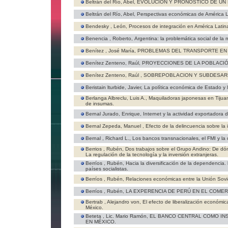
Beltrán del Río, Abel,
EVOLUCION Y PRONOSTICO DE UN
Beltrán del Río, Abel,
Perspectivas económicas de América 
Bendesky , León,
Procesos de integración en América Latin
Benencia , Roberto,
Argentina: la problemática social de la m
Benítez , José María,
PROBLEMAS DEL TRANSPORTE EN 
Benítez Zenteno, Raúl,
PROYECCIONES DE LA POBLACIÓ
Benítez Zenteno, Raúl ,
SOBREPOBLACION Y SUBDESAR
Beristain lturbide, Javier,
La política económica de Estado y 
Berlanga Albreclu, Luis A.,
Maquiladoras japonesas en Tijuan
de insumas.
Bernal Jurado, Enrique,
Internet y la actividad exportadora d
Bernal Zepeda, Manuel ,
Efecto de la delincuencia sobre la 
Bernal , Richard L.,
Los bancos transnacionales, el FMI y la 
Berrios , Rubén,
Dos trabajos sobre el Grupo Andino: De dó
La regulación de la tecnología y la inversión extranjeras.
Berríos , Rubén,
Hacia la diversificación de la dependencia
países socialistas.
Berríos , Rubén,
Relaciones económicas entre la Unión Sovié
Berríos , Rubén,
LA EXPERENCIA DE PERÚ EN EL COME
Bertrab , Alejandro von,
El efecto de liberalización económ
México.
Beteta , Lic. Mario Ramón,
EL BANCO CENTRAL COMO I
EN MÉXICO.