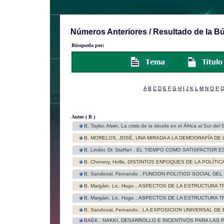
Números Anteriores / Resultado de la 
Búsqueda por:
A
B
C
D
E
F
G
H
I
J
K
L
M
N
O
P
Autor ( B )
B. Taylor, Alwin,
La crisis de la deuda en el África al Sur del
B. MORELOS, JOSÉ,
UNA MIRADA A LA DEMOGRAFÍA DE 
B. Linder, Dr. Staffan ,
EL TIEMPO COMO SATISFACTOR E
B. Chenery, Hollis,
DISTINTOS ENFOQUES DE LA POLÍTIC
B. Sandoval, Fernando ,
FUNCION POLITICO SOCIAL DEL
B. Margáin, Lic. Hugo ,
ASPECTOS DE LA ESTRUCTURA TR
B. Margáin, Lic. Hugo ,
ASPECTOS DE LA ESTRUCTURA TR
B. Sandoval, Fernando ,
LA EXPOSICION UNIVERSAL DE 
BAEK , NAKKI,
DESARROLLO E INCENTIVOS PARA LAS