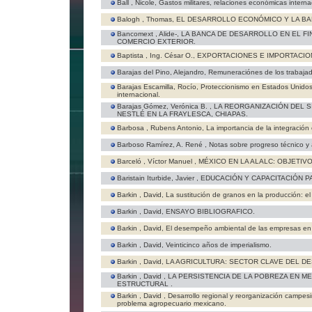
Ball , Nicole,
Gastos militares, relaciones económicas interna
Balogh , Thomas,
EL DESARROLLO ECONÓMICO Y LA BA
Bancomext , Alide-,
LA BANCA DE DESARROLLO EN EL FI
COMERCIO EXTERIOR.
Baptista , Ing. César O.,
EXPORTACIONES E IMPORTACIO
Barajas del Pino, Alejandro,
Remuneraciónes de los trabaja
Barajas Escamilla, Rocío,
Proteccionismo en Estados Unidos
internacional.
Barajas Gómez, Verónica B. ,
LA REORGANIZACIÓN DEL S
NESTLÉ EN LA FRAYLESCA, CHIAPAS.
Barbosa , Rubens Antonio,
La importancia de la integración 
Barboso Ramírez, A. René ,
Notas sobre progreso técnico y a
Barceló , Víctor Manuel ,
MÉXICO EN LA ALALC: OBJETIV
Baristain Iturbide, Javier ,
EDUCACIÓN Y CAPACITACIÓN P
Barkin , David,
La sustitución de granos en la producción: el
Barkin , David,
ENSAYO BIBLIOGRAFICO.
Barkin , David,
El desempeño ambiental de las empresas en
Barkin , David,
Veinticinco años de imperialismo.
Barkin , David,
LA AGRICULTURA: SECTOR CLAVE DEL D
Barkin , David ,
LA PERSISTENCIA DE LA POBREZA EN M
ESTRUCTURAL .
Barkin , David ,
Desarrollo regional y reorganización campes
problema agropecuario mexicano.