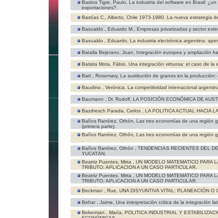
Bastos Tigre, Paulo,
La industria del software en Brasil: ¿u
exportaciones?.
Bastías C., Alberto,
Chile 1973-1980. La nueva estrategia de 
Basualdo , Eduardo M.,
Empresas privatizadas y sector exter
Basualdo , Eduardo,
La industria electrónica argentina: aper
Batalla Bejerano, Joan,
Integración europea y ampliación ha
Batista Mota, Fábio,
Una integración virtuosa: el caso de l
Batt , Rosemary,
La sustitución de granos en la producción: 
Baudino , Verónica,
La competitividad internacional argentina
Baumann , Dr. Rudolf,
LA POSICIÓN ECONÓMICA DE AUST
Bazdresch Parada, Carlos ,
LA POLITICA ACTUAL HACIA L
Baños Ramírez, Othón,
Las tres economías de una región 
(primera parte).
Baños Ramírez, Othón,
Las tres economías de una región 
.
Baños Ramírez, Othón ,
TENDENCIAS RECIENTES DEL D
YUCATÁN.
Beatriz Puentes, Mirta ,
UN MODELO MATEMATICO PARA LA
TRIBUTO: APLICACION A UN CASO PARTICULAR.
Beatriz Puentes, Mirta ,
UN MODELO MATEMATICO PARA LA
TRIBUTO: APLICACION A UN CASO PARTICULAR.
Beckman , Rue,
UNA DISYUNTIVA VITAL: PLANEACIÓN O 
Behar , Jaime,
Una interpretación crítica de la integración l
Bekerman , María,
POLITICA INDUSTRIAL Y ESTABILIZAC
ECONÓMICAS.