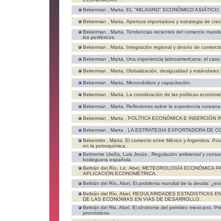
Bekerman , Marta,
EL "MILAGRO" ECONÓMICO ASIÁTICO: 
Bekerman , Marta,
Apertura importadora y estrategia de crec
Bekerman , Marta,
Tendencias recientes del comercio mundial
los periféricos.
Bekerman , Marta,
Integración regional y desvío de comercio
Bekerman , Marta,
Una experiencia latinoamericana: el caso 
Bekerman , Marta,
Globalización, desigualdad y estándares 
Bekerman , Marta,
Microcréditos y capacitación..
Bekerman , Marta,
La coordinación de las políticas económic
Bekerman , Marta,
Reflexiones sobre la experiencia coreana
Bekerman , Marta ,
POLÍTICA ECONÓMICA E INSERCIÓN 
Bekerman , Marta ,
LA ESTRATEGIA EXPORTADORA DE CO
Bekermim , Marta,
El comercio entre México y Argentina. Pos
en la petroquímica.
Belmonte Ureña, Luis Jesús ,
Regulación ambiental y consum
bodeguera española.
Beltrán del Río, Lic. Abel,
METEOROLOGÍA ECONÓMICA PA
APLICACIÓN ECONOMÉTRICA.
Beltrán del Río, Abel,
El problema mundial de la deuda: ¿exi
Beltrán del Río, Abel,
REGULARIDADES ESTADISTICAS 
DE LAS ECONOMIAS EN VIAS DE DESARROLLO.
Beltrán del Rio, Abel,
El síndrome del petróleo mexicano. Pr
pronósticos.