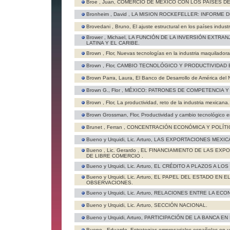
Broe , Juan,
COMERCIO DE MÉXICO CON LOS PAISES DE 
Bronheim , David ,
LA MISION ROCKEFELLER: INFORME D
Brovedani , Bruno,
El ajuste estructural en los países indust
Brower , Michael,
LA FUNCIÓN DE LA INVERSIÓN EXTRAN
LATINA Y EL CARIBE.
Brown , Flor,
Nuevas tecnologías en la industria maquiladora
Brown , Flor,
CAMBIO TECNOLÓGICO Y PRODUCTIVIDAD EN
Brown Parra, Laura,
El Banco de Desarrollo de América del N
Brown G., Flor ,
MÉXICO: PATRONES DE COMPETENCIA Y
Brown , Flor,
La productividad, reto de la industria mexicana.
Brown Grossman, Flor,
Productividad y cambio tecnológico e
Brunet , Ferran ,
CONCENTRACIÓN ECONÓMICA Y POLÍTI
Bueno y Urquidi, Lic. Arturo,
LAS EXPORTACIONES MEXICA
Bueno , Lic. Gerardo ,
EL FINANCIAMIENTO DE LAS EXP
DE LIBRE COMERCIO .
Bueno y Urquidi, Lic. Arturo,
EL CRÉDITO A PLAZOS A LO
Bueno y Urquidi, Lic. Arturo,
EL PAPEL DEL ESTADO EN E
OBSERVACIONES.
Bueno y Urquidi, Lic. Arturo,
RELACIONES ENTRE LA ECON
Bueno y Urquidi, Lic. Arturo,
SECCIÓN NACIONAL.
Bueno y Urquidi, Arturo,
PARTICIPACIÓN DE LA BANCA E
Bueno , Eduardo,
Estrategias empresariales españolas en 