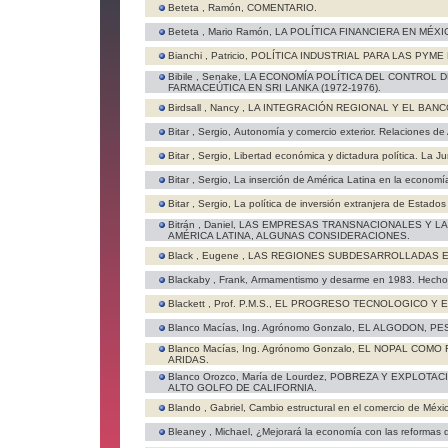
Beteta , Ramón,
COMENTARIO.
Beteta , Mario Ramón,
LA POLÍTICA FINANCIERA EN MÉXIC
Bianchi , Patricio,
POLÍTICA INDUSTRIAL PARA LAS PYME
Bibile , Senake,
LA ECONOMÍA POLÍTICA DEL CONTROL D
FARMACEÚTICA EN SRI LANKA (1972-1976).
Birdsall , Nancy ,
LA INTEGRACIÓN REGIONAL Y EL BAN
Bitar , Sergio,
Autonomía y comercio exterior. Relaciones de
Bitar , Sergio,
Libertad económica y dictadura política. La Ju
Bitar , Sergio,
La inserción de América Latina en la economí
Bitar , Sergio,
La política de inversión extranjera de Estados
Bitrán , Daniel,
LAS EMPRESAS TRANSNACIONALES Y L
AMÉRICA LATINA, ALGUNAS CONSIDERACIONES.
Black , Eugene ,
LAS REGIONES SUBDESARROLLADAS EN
Blackaby , Frank,
Armamentismo y desarme en 1983. Hechos 
Blackett , Prof. P.M.S.,
EL PROGRESO TECNOLOGICO Y E
Blanco Macías, Ing. Agrónomo Gonzalo,
EL ALGODON, PES
Blanco Macías, Ing. Agrónomo Gonzalo,
EL NOPAL COMO 
ARIDAS.
Blanco Orozco, María de Lourdez,
POBREZA Y EXPLOTAC
ALTO GOLFO DE CALIFORNIA.
Blando , Gabriel,
Cambio estructural en el comercio de Méxi
Bleaney , Michael,
¿Mejorará la economía con las reformas