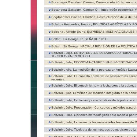
Bocanegra Gastelum, Carmen,
Comercio electrónico en una 
Bocanegra Gastelum, Carmen O. ,
Integración económica: 
Bogdanowicz Bindert, Christine,
Restructuración de la deuda
Bolaños Hemández, Héctor ,
POLÍTICAS AGRÍCOLAS Y P
Bologna , Alfredo Bruno,
EMPRESAS MULTINACIONALES: 
Bolton , Sir George,
RESEÑA DE 1961.
Bolton , Sir George,
HACIA LA REVISIÓN DE LA POLÍTICA
Boltvinik , Julio,
ESTRATEGIA DE DESARROLLO RURAL, E
TECNOLOGÍA EN MÉXICO.
Boltvinik , Julio,
ECONOMIA CAMPESINA E INVESTIGACIO
Boltvinik , julio,
La medición de la pobreza en América Latina
Boltvinik , Julio,
La canasta normativa de satisfactores esenc
recientes.
Boltvinik , Julio,
El conocimiento y la lucha contra la pobreza
Boltvinik , julio,
El método de medición integrada de la pobre
Boltvinik , Julio,
Evolución y características de la pobreza en
Boltvinik , Julio,
Presentación. Conceptos y métodos para el 
Boltvinik , Julio,
Opciones metodológicas para medir la pobr
Boltvinik , Julio,
La teoría de las necesidades humanas de D
Boltvinik , Julio,
Tipología de los métodos de medición de l
Boltvinik , Julio ,
SOBRE CONCEPTOS Y MEDIDAS DE PRO