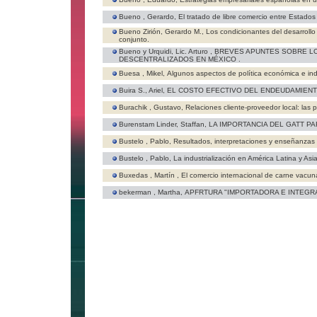
Bueno , Gerardo,
El tratado de libre comercio entre Estado
Bueno Zirión, Gerardo M.,
Los condicionantes del desarrollo
conjunto.
Bueno y Urquidi, Lic. Arturo ,
BREVES APUNTES SOBRE L
DESCENTRALIZADOS EN MÉXICO .
Buesa , Mikel,
Algunos aspectos de política económica e ind
Buira S., Ariel,
EL COSTO EFECTIVO DEL ENDEUDAMIEN
Burachik , Gustavo,
Relaciones cliente-proveedor local: las
Burenstam Linder, Staffan,
LA IMPORTANCIA DEL GATT P
Bustelo , Pablo,
Resultados, interpretaciones y enseñanzas
Bustelo , Pablo,
La industrialización en América Latina y Asi
Buxedas , Martín ,
El comercio internacional de carne vacun
bekerman , Martha,
APFRTURA "IMPORTADORA E INTEGR