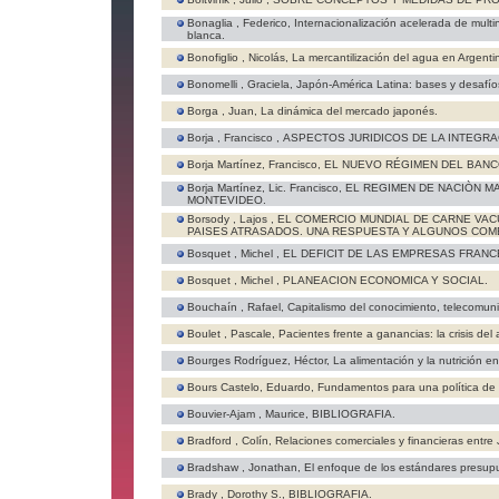
Bonaglia , Federico,
Internacionalización acelerada de multi
blanca.
Bonofiglio , Nicolás,
La mercantilización del agua en Argenti
Bonomelli , Graciela,
Japón-América Latina: bases y desafío
Borga , Juan,
La dinámica del mercado japonés.
Borja , Francisco ,
ASPECTOS JURIDICOS DE LA INTEGRAC
Borja Martínez, Francisco,
EL NUEVO RÉGIMEN DEL BANC
Borja Martínez, Lic. Francisco,
EL REGIMEN DE NACIÒN MA
MONTEVIDEO.
Borsody , Lajos ,
EL COMERCIO MUNDIAL DE CARNE VAC
PAISES ATRASADOS. UNA RESPUESTA Y ALGUNOS COM
Bosquet , Michel ,
EL DEFICIT DE LAS EMPRESAS FRANC
Bosquet , Michel ,
PLANEACION ECONOMICA Y SOCIAL.
Bouchaín , Rafael,
Capitalismo del conocimiento, telecomuni
Boulet , Pascale,
Pacientes frente a ganancias: la crisis de
Bourges Rodríguez, Héctor,
La alimentación y la nutrición e
Bours Castelo, Eduardo,
Fundamentos para una política de 
Bouvier-Ajam , Maurice,
BIBLIOGRAFIA.
Bradford , Colín,
Relaciones comerciales y financieras entre
Bradshaw , Jonathan,
El enfoque de los estándares presupu
Brady , Dorothy S.,
BIBLIOGRAFIA.