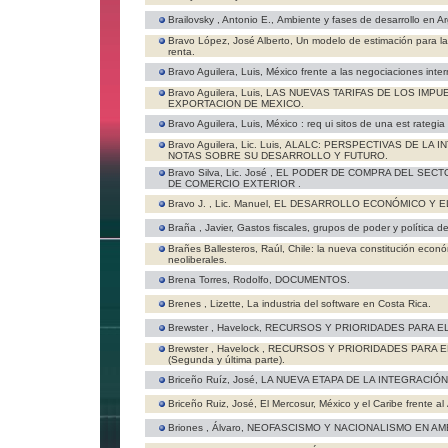
Brailovsky , Antonio E.,
Ambiente y fases de desarrollo en Ar
Bravo López, José Alberto,
Un modelo de estimación para la
renta.
Bravo Aguilera, Luis,
México frente a las negociaciones inter
Bravo Aguilera, Luis,
LAS NUEVAS TARIFAS DE LOS IMP
EXPORTACION DE MEXICO.
Bravo Aguilera, Luis,
México : req ui sitos de una est rategia
Bravo Aguilera, Lic. Luis,
ALALC: PERSPECTIVAS DE LA I
NOTAS SOBRE SU DESARROLLO Y FUTURO.
Bravo Silva, Lic. José ,
EL PODER DE COMPRA DEL SECTO
DE COMERCIO EXTERIOR .
Bravo J. , Lic. Manuel,
EL DESARROLLO ECONÓMICO Y E
Braña , Javier,
Gastos fiscales, grupos de poder y política d
Brañes Ballesteros, Raúl,
Chile: la nueva constitución econ
neoliberales.
Brena Torres, Rodolfo,
DOCUMENTOS.
Brenes , Lizette,
La industria del software en Costa Rica.
Brewster , Havelock,
RECURSOS Y PRIORIDADES PARA EL
Brewster , Havelock ,
RECURSOS Y PRIORIDADES PARA E
(Segunda y última parte).
Briceño Ruíz, José,
LA NUEVA ETAPA DE LA INTEGRACIÓ
Briceño Ruiz, José,
El Mercosur, México y el Caribe frente a
Briones , Álvaro,
NEOFASCISMO Y NACIONALISMO EN AME