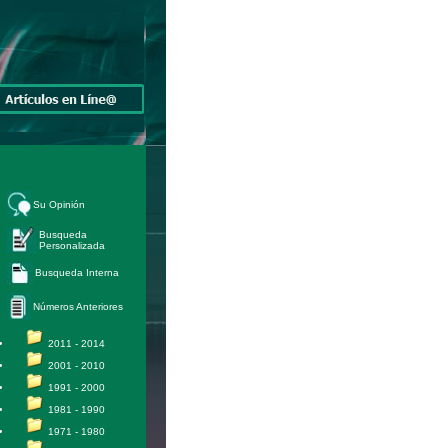
Su Opinión
Busqueda
Personalizada
Busqueda Interna
Números Anteriores
2011 - 2014
2001 - 2010
1991 - 2000
1981 - 1990
1971 - 1980