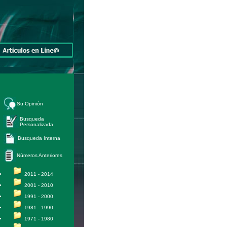
Su Opinión
Busqueda
Personalizada
Busqueda Interna
Números Anteriores
2011 - 2014
2001 - 2010
1991 - 2000
1981 - 1990
1971 - 1980