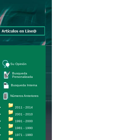
Su Opinión
Busqueda
Personalizada
Busqueda Interna
Números Anteriores
2011 - 2014
2001 - 2010
1991 - 2000
1981 - 1990
1971 - 1980