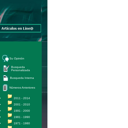
Su Opinión
Busqueda
Personalizada
Busqueda Interna
Números Anteriores
2011 - 2014
2001 - 2010
1991 - 2000
1981 - 1990
1971 - 1980