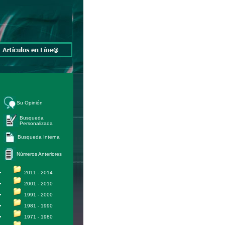
Su Opinión
Busqueda
Personalizada
Busqueda Interna
Números Anteriores
2011 - 2014
2001 - 2010
1991 - 2000
1981 - 1990
1971 - 1980