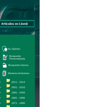
Su Opinión
Busqueda
Personalizada
Busqueda Interna
Números Anteriores
2011 - 2014
2001 - 2010
1991 - 2000
1981 - 1990
1971 - 1980