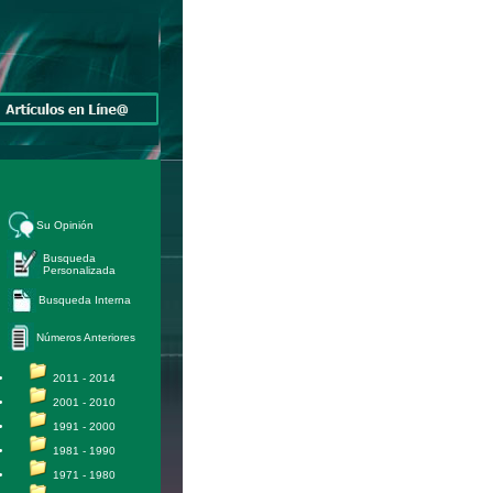
Su Opinión
Busqueda
Personalizada
Busqueda Interna
Números Anteriores
2011 - 2014
2001 - 2010
1991 - 2000
1981 - 1990
1971 - 1980