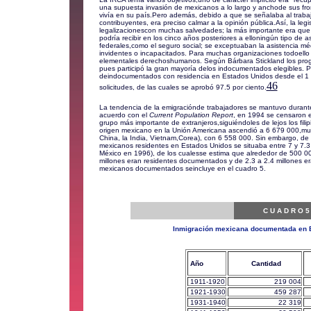
una supuesta invasión de mexicanos a lo largo y anchode sus fron
vivía en su país.Pero además, debido a que se señalaba al trab
contribuyentes, era preciso calmar a la opinión pública.Así, la le
legalizacionescon muchas salvedades; la más importante era que 
podría recibir en los cinco años posteriores a elloningún tipo de as
federales,como el seguro social; se exceptuaban la asistencia m
invidentes o incapacitados. Para muchas organizaciones todoello c
elementales derechoshumanos. Según Bárbara Stickland los progr
pues participó la gran mayoría delos indocumentados elegibles. P
deindocumentados con residencia en Estados Unidos desde el 1
46
solicitudes, de las cuales se aprobó 97.5 por ciento.
La tendencia de la emigraciónde trabajadores se mantuvo durante
acuerdo con el
Current Population Report
, en 1994 se censaron e
grupo más importante de extranjeros,siguiéndoles de lejos los fil
origen mexicano en la Unión Americana ascendió a 6 679 000,muy c
China, la India, Vietnam,Corea), con 6 558 000. Sin embargo, de
mexicanos residentes en Estados Unidos se situaba entre 7 y 7.3
México en 1996), de los cualesse estima que alrededor de 500 00
millones eran residentes documentados y de 2.3 a 2.4 millones 
mexicanos documentados seincluye en el cuadro 5.
C U A D R O 5
Inmigración mexicana documentada en 
Año
Cantidad
1911-1920
219 004
1921-1930
459 287
1931-1940
22 319