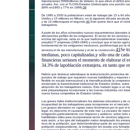
importaciones 5069millones de dólares, lo que elevó el déficit p
anuales. Así, con el TLCAN Estados Unidoscapta una porción ca
(69% en1993 y 77% en 1999).
39
De 1990 a 2000 la poblaciónen edad de trabajar (de 15 a 64 añ
Unidos y 15 millones en México; en la siguiente década secalcula 
y de 14 millonespara el segundo.
40
Esto quiere decir que el núm
trabajadora.
A partir de los años ochentalos nuevos requerimientos laborales 
afectaronlos perfiles de los emigrantes. El sector de los servicios 
encima del agrícola, rama en la que tradicionalmentese insertaba
estudió177 empresas (1983-1984) y concluyó que el sector agrícol
fundamental de los emigrantes mexicanos, perdióventaja por la rá
41
Se t
servicios,el de las manufacturas y el de la construcción.
medianas, poco capitalizadas,y sólo una de cada 
financieras seriasen el momento de elaborar el e
34.3% de lapoblación extranjera, en tanto que e
Habría que destacar ademásque la restructuración productiva de
puestos de trabajo que requieren nuevas habilidades y mayores n
flexible en escala internacional y la intensificaciónde la compet
erosionado la baseindustrial tradicional de Estados Unidos, sobr
absorción de los trabajadores nativos. Esto hadado lugar a un 
está preparadapara incorporarse a las nuevas industrias con base 
nueva fuerza competitiva de Estados Unidos.
Las graves fallas institucionalesen los sistemas educativos y de ca
incapacidad de los trabajadores para incorporarse en el mercado 
Los grupos afectados no captan estos fenómenos,por lo que el tr
legal, es vistocomo el causante de este mal. La escasez de mano
inmigración,particularmente con hispanos y asiáticos, sobre todo
habilidades útiles para incorporarseal sector de servicios (alguno
esta razón, a los ojos del trabajador nativo desplazado los extra
ricos de la población, que deberíandestinar parte de sus ingresos
población estadounidense, la inmigración les resulta una formade 
sus intereses.Esta situación es paradójica ya que los niveles más