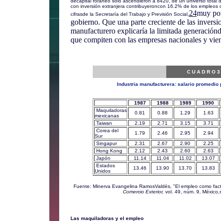
decapital foráneo sólo ascendieron a 8420, de un universo total
con inversión extranjera contribuyeroncon 16.2% de los empleos 
24
muy por
cifrasde la Secretaría del Trabajo y Previsión Social,
gobierno. Que una parte creciente de las inversio
manufacturero explicaría la limitada generación
que compiten con las empresas nacionales y vien
C U A D R O 3
Industria manufacturera: salario promedio 
1987
1988
1989
1990
Maquiladoras
0.81
0.88
1.29
1.63
mexicanas
Taiwan
2.19
2.71
3.15
3.71
Corea del
1.79
2.46
2.95
2.94
Sur
Singapur
2.31
2.67
2.90
2.25
Hong Kong
2.12
2.43
2.60
2.63
Japón
11.14
11.04
11.02
13.07
Estados
13.46
13.90
13.70
13.83
Unidos
Fuente: Minerva Evangelina RamosValdés, "El empleo como facto
Comercio Exterior,
vol. 49, núm. 9, México
Las maquiladoras y el empleo