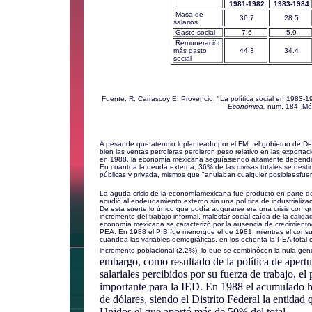
1981-1982
1983-1984
Masa de
36.7
28.5
salarios
Gasto social
7.6
5.9
Remuneración
más gasto
44.3
34.4
social
Fuente: R. Carrascoy E. Provencio, "La política social en 1983-1
Económica,
núm. 184, Mé
A pesar de que atendió loplanteado por el FMI, el gobierno de De 
bien las ventas petroleras perdieron peso relativo en las export
en 1988, la economía mexicana seguíasiendo altamente dependie
En cuantoa la deuda externa, 36% de las divisas totales se desti
públicas y privada, mismos que "anulaban cualquier posibleesfuer
La aguda crisis de la economíamexicana fue producto en parte de 
acudió al endeudamiento externo sin una política de industrializ
De esta suerte,lo único que podía augurarse era una crisis con g
incremento del trabajo informal, malestar social,caída de la calid
economía mexicana se caracterizó por la ausencia de crecimientod
PEA. En 1988 el PIB fue menorque el de 1981, mientras el consu
cuandoa las variables demográficas, en los ochenta la PEA total 
incremento poblacional (2.2%), lo que se combinócon la nula ge
embargo, como resultado de la política de apert
salariales percibidos por su fuerza de trabajo, e
importante para la IED. En 1988 el acumulado h
de dólares, siendo el Distrito Federal la entida
Unidos el que aportó más de 50% del total.