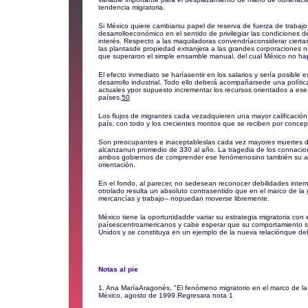
tendencia migratoria.
Si México quiere cambiarsu papel de reserva de fuerza de trabajo
desarrolloeconómico en el sentido de privilegiar las condiciones d
interés. Respecto a las maquiladoras convendríaconsiderar ciertas
las plantasde propiedad extranjera a las grandes corporaciones n
que superaron el simple ensamble manual, del cual México no ha
El efecto inmediato se haríasentir en los salarios y sería posible
desarrollo industrial. Todo ello deberá acompañarsede una polític
actuales ypor supuesto incrementar los recursos orientados a ese 
países.
50
Los flujos de migrantes cada vezadquieren una mayor calificación
país, con todo y los crecientes montos que se reciben por conce
Son preocupantes e inaceptableslas cada vez mayores muertes de
alcanzanun promedio de 330 al año. La tragedia de los connacion
ambos gobiernos de comprender ese fenómenosino también su ap
orientación.
En el fondo, al parecer, no sedesean reconocer debilidades inte
otrolado resulta un absoluto contrasentido que en el marco de la gl
mercancías y trabajo-- nopuedan moverse libremente.
México tiene la oportunidadde variar su estrategia migratoria con e
paísescentroamericanos y cabe esperar que su comportamiento s
Unidos y se constituya en un ejemplo de la nueva relaciónque debe
Notas al pie
1. Ana MaríaAragonés, "El fenómeno migratorio en el marco de la 
México, agosto de 1999.
Regresara nota 1