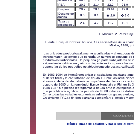
Población1
69.4
72.1
73.1
75.1
PEA
20.7
21.4
22.2
23.0
Empleo
20.2
20.4
19.61
19.0
Desempleo
0.5
0.1
� 2.6
� 2.0
abierto
Tasa de
2.4
4.7
11.7
12.1
desempleo2
1. Millones. 2. Porcentaj
Fuente: EnriqueGonzález Tiburcio,
Las perspectivas de la eco
México, 1988, p. 
Las unidades productivasaltamente tecnificadas y ahorradoras d
incrementaron, al tiempo que persistía un numeroso conjunto d
productivos tradicionales. Un pequeño grupode trabajadores se in
exigenciasde calificación y otro contingente se incorporó a los se
dependían de los pequeños establecimientosde escasa calificació
En 1983-1984 se intentóreorganizar el capitalismo mexicano ante 
el déficit fiscal y la contratación de deuda.
12
Entre las institucion
el servicio de la deuda debería acompañarse de planes de creci
octubre de 1985 en la reunióndel Banco Mundial y el FMI en Seúl
1986-1987 fue preciso reprogramar la deuda ante la estrepitosa ca
que para México significóuna pérdida de 8 000 millones de dólare
Como todas las variables económicas sufrieron un gravedeterioro
Crecimiento (PAC) a fin dereactivar la economía y el empleo y comba
C U A D R O 2
México: masa de salarios y gasto social com