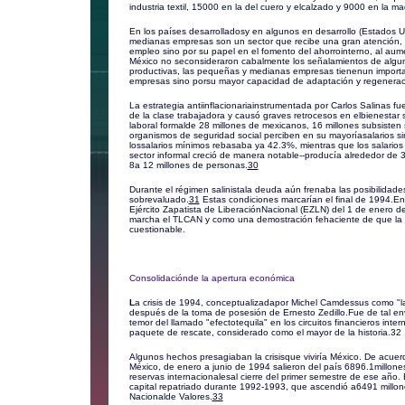
industria textil, 15000 en la del cuero y elcalzado y 9000 en la ma
En los países desarrolladosy en algunos en desarrollo (Estados U
medianas empresas son un sector que recibe una gran atención,
empleo sino por su papel en el fomento del ahorrointerno, al aume
México no seconsideraron cabalmente los señalamientos de algu
productivas, las pequeñas y medianas empresas tienenun importan
empresas sino porsu mayor capacidad de adaptación y regeneració
La estrategia antiinflacionariainstrumentada por Carlos Salinas fue l
de la clase trabajadora y causó graves retrocesos en elbienestar 
laboral formalde 28 millones de mexicanos, 16 millones subsisten s
organismos de seguridad social perciben en su mayoríasalarios sim
lossalarios mínimos rebasaba ya 42.3%, mientras que los salarios
sector informal creció de manera notable--producía alrededor de 
8a 12 millones de personas.
30
Durante el régimen salinistala deuda aún frenaba las posibilidad
sobrevaluado.
31
Estas condiciones marcarían el final de 1994.En
Ejército Zapatista de LiberaciónNacional (EZLN) del 1 de enero 
marcha el TLCAN y como una demostración fehaciente de que la 
cuestionable.
Consolidaciónde la apertura económica
L
a crisis de 1994, conceptualizadapor Michel Camdessus como "la 
después de la toma de posesión de Ernesto Zedillo.Fue de tal env
temor del llamado "efectotequila" en los circuitos financieros inte
paquete de rescate, considerado como el mayor de la historia.
32
Algunos hechos presagiaban la crisisque viviría México. De acue
México, de enero a junio de 1994 salieron del país 6896.1millone
reservas internacionalesal cierre del primer semestre de ese año.
capital repatriado durante 1992-1993, que ascendió a6491 millon
Nacionalde Valores.
33