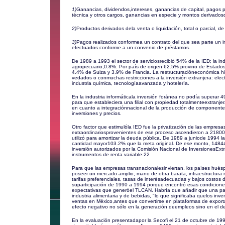
1)
Ganancias, dividendos,intereses, ganancias de capital, pagos po
técnica y otros cargos, ganancias en especie y montos derivadosd
2)
Productos derivados dela venta o liquidación, total o parcial, de 
3)
Pagos realizados conformea un contrato del que sea parte un inv
efectuados conforme a un convenio de préstamos.
De 1989 a 1993 el sector de serviciosrecibió 54% de la IED; la ind
agropecuario,0.8%. Por país de origen 62.5% provino de Estado
4.4% de Suiza y 3.9% de Francia. La restructuracióneconómica hi
vedados o conmuchas restricciones a la inversión extranjera: elec
industria química, tecnologíaavanzada y hotelería.
En la industria informáticala inversión foránea no podía superar 
para que estableciera una filial con propiedad totalmenteextranje
en cuanto a integraciónnacional de la producción de componentes,
inversiones y precios.
Otro factor que estimulóla IED fue la privatización de las empresa
extraordinariosprovenientes de ese proceso ascendieron a 2180
utilizó para amortizar la deuda pública. De 1989 a juniode 1994 l
cantidad mayor103.2% que la meta original. De ese monto, 14844 
inversión autorizados por la Comisión Nacional de InversionesExtra
instrumentos de renta variable.
22
Para que las empresas transnacionalesinviertan, los países hués
poseer un mercado amplio, mano de obra barata, infraestructura ma
tarifas preferenciales, tasas de interésadecuadas y bajos costos
suparticipación de 1990 a 1994 porque encontró esas condiciones
expectativas que generóel TLCAN. Habría que añadir que una parte
industria alimentaria y de bebidas, "lo que significaba quelos inve
ventas en México,antes que convertirse en plataformas de export
efecto negativo no sólo en la generación deempleos sino en el desa
En la evaluación presentadapor la Secofi el 21 de octubre de 1