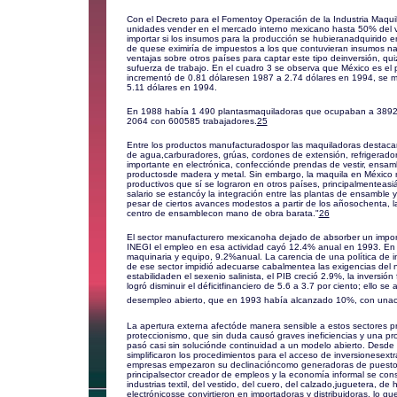
Con el Decreto para el Fomentoy Operación de la Industria Maqui
unidades vender en el mercado interno mexicano hasta 50% del va
importar si los insumos para la producción se hubieranadquirido en
de quese eximiría de impuestos a los que contuvieran insumos n
ventajas sobre otros países para captar este tipo deinversión, qu
sufuerza de trabajo. En el cuadro 3 se observa que México es el pa
incrementó de 0.81 dólaresen 1987 a 2.74 dólares en 1994, se 
5.11 dólares en 1994.
En 1988 había 1 490 plantasmaquiladoras que ocupaban a 38924
2064 con 600585 trabajadores.
25
Entre los productos manufacturadospor las maquiladoras destaca
de agua,carburadores, grúas, cordones de extensión, refrigeradore
importante en electrónica, confecciónde prendas de vestir, ensa
productosde madera y metal. Sin embargo, la maquila en México
productivos que sí se lograron en otros países, principalmenteas
salario se estancóy la integración entre las plantas de ensamble y
pesar de ciertos avances modestos a partir de los añosochenta,
centro de ensamblecon mano de obra barata."
26
El sector manufacturero mexicanoha dejado de absorber un impor
INEGI el empleo en esa actividad cayó 12.4% anual en 1993. En 
maquinaria y equipo, 9.2%anual. La carencia de una política de in
de ese sector impidió adecuarse cabalmentea las exigencias del n
estabilidaden el sexenio salinista, el PIB creció 2.9%, la inversión 
logró disminuir el déficitfinanciero de 5.6 a 3.7 por ciento; ello
desempleo abierto, que en 1993 había alcanzado 10%, con unacaíd
La apertura externa afectóde manera sensible a estos sectores p
proteccionismo, que sin duda causó graves ineficiencias y una prof
pasó casi sin soluciónde continuidad a un modelo abierto. Desde 1
simplificaron los procedimientos para el acceso de inversionesex
empresas empezaron su declinacióncomo generadoras de puestos de
principalsector creador de empleos y la economía informal se con
industrias textil, del vestido, del cuero, del calzado,juguetera, d
electrónicosse convirtieron en importadoras y distribuidoras, lo 