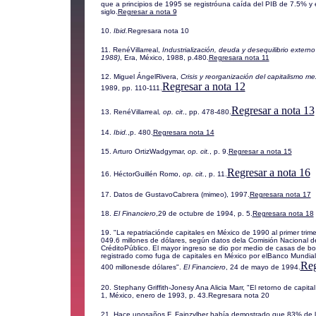
que a principios de 1995 se registróuna caída del PIB de 7.5% y
siglo.
Regresar a nota 9
10.
Ibid.
Regresara nota 10
11. RenéVillarreal,
Industrialización, deuda y desequilibrio exter
1988)
,
Era, México, 1988, p.480.
Regresara nota 11
12. Miguel ÁngelRivera,
Crisis y reorganización del capitalismo 
Regresar a nota 12
1989, pp. 110-111.
Regresar a nota 13
13. RenéVillarreal
, op. cit
., pp. 478-480.
14.
Ibid.
,p. 480.
Regresara nota 14
15. Arturo OrtizWadgymar,
op. cit.
, p. 9.
Regresar a nota 15
Regresar a nota 16
16. HéctorGuillén Romo,
op. cit.
, p. 11.
17. Datos de GustavoCabrera (mimeo), 1997.
Regresara nota 17
18.
El Financiero
,29 de octubre de 1994, p. 5.
Regresara nota 18
19. "La repatriaciónde capitales en México de 1990 al primer tri
049.6 millones de dólares, según datos dela Comisión Nacional de
CréditoPúblico. El mayor ingreso se dio por medio de casas de bo
registrado como fuga de capitales en México por elBanco Mundial
Reg
400 millonesde dólares".
El Financiero
, 24 de mayo de 1994.
20. Stephany Griffith-Jonesy Ana Alicia Marr, "El retorno de capita
1, México, enero de 1993, p. 43.
Regresara nota 20
21. Hace unosaños F. Fajnzylber había demostrado que 83% de l