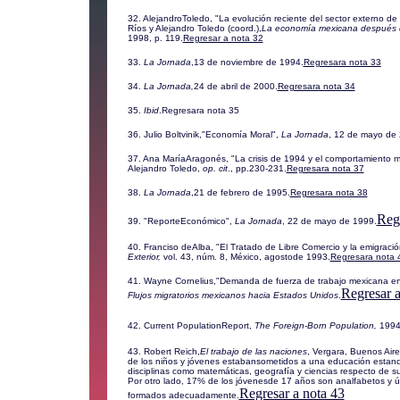
32. AlejandroToledo, "La evolución reciente del sector externo d
Ríos y Alejandro Toledo (coord.),
La economía mexicana después de
1998, p. 119.
Regresar a nota 32
33.
La Jornada
,13 de noviembre de 1994.
Regresara nota 33
34.
La Jornada,
24 de abril de 2000.
Regresara nota 34
35.
Ibid
.
Regresara nota 35
36. Julio Boltvinik,"Economía Moral",
La Jornada
, 12 de mayo de
37. Ana MaríaAragonés, "La crisis de 1994 y el comportamiento mi
Alejandro Toledo,
op. cit
., pp.230-231.
Regresara nota 37
38.
La Jornada
,21 de febrero de 1995.
Regresara nota 38
Regr
39. "ReporteEconómico",
La Jornada
, 22 de mayo de 1999.
40. Franciso deAlba, "El Tratado de Libre Comercio y la emigrac
Exterior,
vol. 43, núm. 8, México, agostode 1993.
Regresara nota 
41. Wayne Cornelius,"Demanda de fuerza de trabajo mexicana en
Regresar a
Flujos migratorios mexicanos hacia Estados Unidos
.
42. Current PopulationReport,
The Foreign-Born Population,
1994
43. Robert Reich,
El trabajo de las naciones
,
Vergara, Buenos Aire
de los niños y jóvenes estabansometidos a una educación estan
disciplinas como matemáticas, geografía y ciencias respecto de
Por otro lado, 17% de los jóvenesde 17 años son analfabetos y ú
Regresar a nota 43
formados adecuadamente.