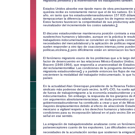
migratoria persistiría y la indefensiónde los trabajadores también.
Estados Unidos absorbe ese tipode mano de obra precisamente por
queésta recibe es notoriamente menor que el de los nativos. En 1
año, en tanto que los estadounidensesobtuvieron 157 835 dólar
tiempoacortan la diferencia salarial, aunque los de ingreso recien
Estos factores favorecen la competitividad de sus productosy a
neutralizador del incrementode los costos salariales.
3
El discurso estadounidense mantieneuna posición contraria a esa 
susderechos humanos y laborales, aunque en la práctica le resu
trabajadores indocumentados se convierten en tales porla contrad
necesidades del mercadolaboral y la aplicación de políticas migrato
suelen responder a otro tipo de coacciones internas,como pueden s
políticas,etcétera,
4
pero difícilmente están en sintoníacon los fac
El fenómeno migratorio esuno de los problemas que a lo largo de
factor de desencuentro en las relaciones México-Estados Unidos;
Bracero (1946-1964), que respondía a unanecesidad de Estados 
del reclutamientomilitar. Las condiciones de la posguerra derivaro
migratoria estadounidense
5
y a partirde entonces los flujos de 
crecienteen la modalidad del trabajador indocumentado, lo que h
países
En la actualidad Alan Greenspan,presidente de la Reserva Federa
sindicato más poderoso del país vecino, la AFL-CIO, ha vuelto apl
de fuerza de trabajoinmigrante a la economía estadounidense y s
indocumentados. Sin embargo, la respuesta de los granjeros de A
con argumentos absolutamenteracistas, sin duda promovidos por 
gobiernoestadounidense ha contribuido a crear y que el de Méxic
mayores desplazamientos debido al efecto de atracciónde Estados
mexicano a vigilarel respeto a los derechos humanos y laborales 
condiciones para su incorporación laboral en el país vecino.Sin
señal en ese sentido.
La emigración de trabajadoresdebe analizarse como un fenómeno 
paísesreceptores cuanto de los expulsores. Las dificultades econó
necesidades de la acumulación sonlas que sostienen la emigració