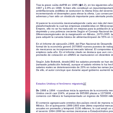
Tras la grave caída delPIB en 1995 (�6.2), en los siguientes añ
1997 y 4.8% en 1998. Si bien ello constituyó un repunteimportant
antiinflacionaria zedillista se sostuvoen la misma línea del sexenio
incrementando el desempleo para elevar la oferta. Las consecuen
adversas y han sido un obstáculo importante para alentarla produ
Al parecer la economía mexicanadepende cada vez más del merc
plataformadesde la cual las empresas establecidas en Méxicoex
Empero, ello no se ha traducido en mejoras para la población,lo 
deprimido y una pobreza creciente.Según el Consejo Nacional de
Diferenciasregionales de la marginación en México, 1970-1995
, l
para adquirir la canasta básica de alimentaciónpasó de 55% en
En el
Informe de ejecución,1999
, del Plan Nacional de Desarroll
formal de la economía generó 2070800 nuevos puestos de trabajo
de mexicanos se incorporaronal mercado laboral. El compromiso d
empleos cada año. En el informe citado se destaca que aun con e
promedio de cotización en elIMSS se mantuvieron en diciembre de 
Según Julio Boltvinik, desde1982 los salarios promedio se han d
(ramasde jurisdicción federal), aunque el salario mínimo lo ha he
salarios reales se deterioraronmás de 20% en todas las ramas (e
De ello, el autor concluye que durante aquel gobierno aumentó l
Estados Unidosy el fenómeno migratorio
37
D
e 1988 a 1994 --cuandose inicia la apertura de la economía me
Unidos creció casi 104%, al pasar de 665380 plazas a 1373608, e
comercio con México le harepresentado un ingreso de 50000 millo
El comercio agropecuario entrelos dos países creció de manera 
México. En el quinquenio 1989-1993 este último exportóal merca
anuales en promedio y leimportó 3136 millones, lo cual arrojó un 
el sexenio 1994-1999 las ventas mexicanas a EstadosUnidos prom