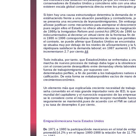
conservadores de Estados Unidos y coincideno sólo con una situ
existeen escala global competencia directa entre los principales g
Si bien hay una causa estructuralque determina la demanda de m
estáhaciendo frente a una situación paradójica y contradictoria,
se presenta una recurrencia de leyesantiinmigrantes. Sin embargo
añosse justifican como mecanismos para atemperar el descontento
pues según ellos el Estado no ofrece alternativasa su marginaci
de 1986y la Inmigration Reform and control Act (IRCA) de 1996 tuv
indocumentados al decretar un virtual cierre de la fronteraa fin d
ni 1986 ni 1996 correspondíana momentos de crisis que permitiera
el contrario, se puede afirmar que Estados Unidos se encontraba
se situaba muy por debajo de los niveles de añosanteriores y la f
rápidopara satisfacer la demanda laboral; en 1987 aumentó 1.6%
incrementaron 2.7 por ciento.
44
Todo indicaba, por tanto, que EstadosUnidos se enfrentaba a una
marcha de nuevos procesos de trabajo daba lugar a la obsolescenc
con el consecuente desequilibrio entre demanday oferta laborales.
fuerza de trabajoinmigrante, por supuesto con
determinados perfiles, a fin de permitir a los trabajadores nativo
calificación. De esta forma se evitabanposibles vacíos de mano d
crecimientoeconómico.
Un elemento más que explicaríala creciente necesidad de trabajo
seha convertido en el más grande importador neto de IED, lo que 
mundial del capitalismo y el nuevociclo expansivo de las empresa
se le considere como el más importante receptor mundialde fuerz
seguramente se mantendrá,pues de acuerdo con el FMI se calcula
y su tasa de desempleo 4 por ciento.
Emigraciónmexicana hacia Estados Unidos
D
e 1971 a 1980 la participaciónde mexicanos en el total de emig
promedió14.2% y en el lapso 1980-1988 la relación fue de 11.7%,
en 1982.