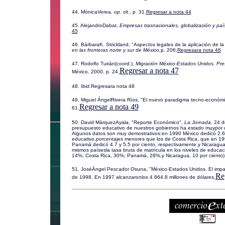
44. MónicaVerea,
op. cit.
, p. 31.
Regresar a nota 44
45. AlejandroDabat,
Empresas trasnacionales, globalización y paí
45
46. BárbaraK. Strickland, "Aspectos legales de la aplicación de 
en las fronteras norte y sur de México,
p. 206.
Regresara nota 46
47. Rodolfo Tuirán(coord.),
Migración México-Estados Unidos. Pres
Regresar a nota 47
México, 2000, p. 24.
48.
Ibid.
Regresara nota 48
49. Miguel ÁngelRivera Ríos, "El nuevo paradigma tecno-económi
Regresar a nota 49
61.
50. David MárquezAyala, "Reporte Económico",
La Jornada,
24 d
presupuesto educativo de nuestros gobiernos ha estado muypor de
Algunos datos son muy demostrativos:en 1990 México dedicó 2.6
educativo,porcentajes menores que los de Costa Rica, que en 19
Panamá dedicó 4.7 y 5.5 por ciento, respectivamente,y Nicaragua
mismos paísesla tasa bruta de matrícula en los niveles de educa
14%; Costa Rica, 30%; Panamá, 28%,y Nicaragua, 10 por ciento)
51. JoséÁngel Pescador Osuna, "México-Estados Unidos. El impa
Re
de 1998. En 1997 alcanzaronlos 4 864.8 millones de dólares.