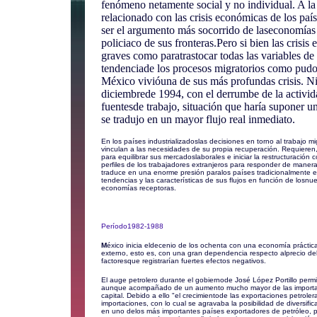
fenómeno netamente social y no individual. A l
relacionado con las crisis económicas de los paí
ser el argumento más socorrido de laseconomías re
policiaco de sus fronteras.Pero si bien las crisi
graves como paratrastocar todas las variables de 
tendenciade los procesos migratorios como pud
México vivióuna de sus más profundas crisis. Ni
diciembrede 1994, con el derrumbe de la activid
fuentesde trabajo, situación que haría suponer u
se tradujo en un mayor flujo real inmediato.
En los países industrializadoslas decisiones en torno al trabajo 
vinculan a las necesidades de su propia recuperación. Requieren, 
para equilibrar sus mercadoslaborales e iniciar la restructuració
perfiles de los trabajadores extranjeros para responder de mane
traduce en una enorme presión paralos países tradicionalmente e
tendencias y las características de sus flujos en función de losnu
economías receptoras.
Período1982-1988
M
éxico inicia eldecenio de los ochenta con una economía práctic
externo, esto es, con una gran dependencia respecto alprecio del 
factoresque registrarían fuertes efectos negativos.
El auge petrolero durante el gobiernode José López Portillo permiti
aunque acompañado de un aumento mucho mayor de las importacio
capital. Debido a ello "el crecimientode las exportaciones petrole
importaciones, con lo cual se agravaba la posibilidad de diversifica
en uno delos más importantes países exportadores de petróleo, p