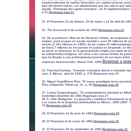
estadounidenses se habían financiado con capital nacional, proc
bien del ahorro interno; con ellodemostró que era más lo que sal
Aguilar, "Estrategia del capital extranjero", en
El capitalextranjero
p.42.
Regresara nota 21
22.
El Financiero
,21 de febrero, 25 de marzo y 12 de abril de 199
23.
The Economist
,9 de octubre de 1993.
Regresara nota 23
24. De acuerdocon cifras de las Naciones Unidas, las empresas t
empleo, pues ocupan en escala mundial a unos 65 millones de p
mundo (2 160 millones en 1985), de los cuales 43 millonestrabajan 
de éstos,7 millones se encuentran en países en desarrollo, es d
se prevé un descenso en la generaciónde empleo por parte de la
de adelantostecnológicos, así como a las nuevas formas de partici
que ha llevado a una profundarestructuración de sus leyes sobre 
Regresar a nota
empresas trasnacionales
, Nueva York, 1989.
25. FranciscoCarrada, "Inversión extranjera directa e industria ma
núm. 4, México, abril de 1998, p. 279.
Regresara nota 25
26. Miguel ÁngelRivera Ríos, "El nuevo paradigma tecno-económic
Ríos y Alejandro Toledo,
op. cit
., p. 60.
Regresara nota 26
27. Leticia CamposAragón, "El comportamiento industrial en Méxi
noviembre-diciembre de 1994.
Regresara nota 27
28. A. Ortiz Wadgymar, "La pequeña y mediana industriaante la ap
Los costos de la desprotecciónindustrial en México, 1985-1992",
70.
Regresara nota 28
29.
El Financiero
,14 de junio de 1994.
Regresara nota 29
30.
El Financiero
,8 de enero de 1994.
Regresara nota 30
31.
El Financiero
,30 de septiembre de 1994.
Regresara nota 31