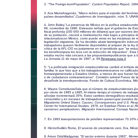
2. "The Foreign-bornPopulation",
Current Population Report,
1994
3. Ana MaríaAragonés, "Marco teórico para el estudio del fenóme
países desarrollados",
Cuadernos de Investigación
, núm. 5, UNAM
4. John Bailey,"La presencia de México en la política estadouni
68, noviembre de 1996. Esteautor señala que el gobierno de Est
fiscal profunda (330 000 millones de dólares) que por razones de
de su población, crecerá a nivelesmucho más bajos a principios de
relacionadoscon México, como puede verse en las iniciativas de re
legislación migratoria. Se ha decidido abatir laimmigración indoc
trabajadores queson fácilmente deportables al amparo de la ley d
crítica de la AFL-CIO es justamente en el sentidode que "se reduc
los beneficiospara los ricos con la reducción de impuestos". Esta C
estaba mucho más cercana a las propuestasrepublicanas que a l
La Jornada
,11 de mayo de 1997, p. 69.
Regresara nota 4
5. "La políticade inmigración estadounidense cambió el énfasis de l
familiar, lo que hizo que a los trabajadoresmexicanos no calificad
formareglamentada a Estados Unidos, a menos de que fueran fam
o de ciudadanos norteamericanos".
Comisión sobreel Futuro de l
desafíode la interdependencia,
Fondo de Cultura Económica, Méx
6. Wayne Corneliusseñala que el número de estadounidenses jóve
por ciento de 1985 a 1995. Al mismo tiempo,el número de trabaja
años)se incrementará 35%. Estos cambios demográficos resultar
consumidor y en escasez de trabajadores paraocupar puestos de 
Migrationto United States: Causes, Consequences and U.S. Res
Center for International Studies, 1978, en Esteban Flores
et al
.,
Re
sanciones aempleadores
.
Migración Internacional,
Consejo Nacion
7. En 1983 lasexportaciones de petróleo representaban 70.10% de
8. HéctorGuillén Romo,
El sexenio de crecimiento cero
, Era, Méxi
9. Arturo OrtizWadgymar, "El sector externo durante 1983",
Momen