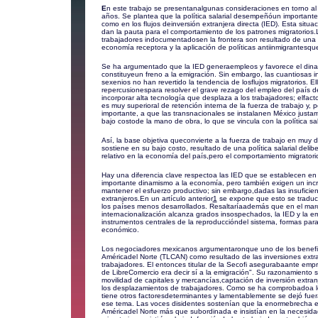
E
n este trabajo se presentanalgunas consideraciones en torno al
años. Se plantea que la política salarial desempeñóun importante
como en los flujos deinversión extranjera directa (IED). Esta sit
dan la pauta para el comportamiento de los patrones migratorios.
trabajadores indocumentadosen la frontera son resultado de una p
economía receptora y la aplicación de políticas antiinmigrantesqu
Se ha argumentado que la IED generaempleos y favorece el dina
constituyeun freno a la emigración. Sin embargo, las cuantiosas i
sexenios no han revertido la tendencia de losflujos migratorios. El
repercusionespara resolver el grave rezago del empleo del país d
incorporar alta tecnología que desplaza a los trabajadores; elfa
es muy superioral de retención interna de la fuerza de trabajo y, 
importante, a que las transnacionales se instalanen México justa
bajo costode la mano de obra, lo que se vincula con la política sal
Así, la base objetiva queconvierte a la fuerza de trabajo en muy
sostiene en su bajo costo, resultado de una política salarial del
relativo en la economía del país,pero el comportamiento migratorio
Hay una diferencia clave respectoa las IED que se establecen en 
importante dinamismo a la economía, pero también exigen un incr
mantener el esfuerzo productivo; sin embargo,dadas las insuficien
extranjeros.En un artículo anterior
1
se expone que esto se traduc
los países menos desarrollados. Resaltaríaademás que en el marc
internacionalización alcanza grados insospechados, la IED y la 
instrumentos centrales de la reproduccióndel sistema, formas para
económico.
Los negociadores mexicanos argumentaronque uno de los benefic
Américadel Norte (TLCAN) como resultado de las inversiones extran
trabajadores. El entonces titular de la Secofi asegurabaante empr
de LibreComercio era decir sí a la emigración". Su razonamiento 
movilidad de capitales y mercancías,captación de inversión extran
los desplazamientos de trabajadores. Como se ha comprobadoa lo 
tiene otros factoresdeterminantes y lamentablemente se dejó fuer
ese tema. Las voces disidentes sostenían que la enormebrecha en
Américadel Norte más que subordinada e insistían en la necesida