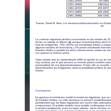
1941-1950
60 598
1951-1960
299 811
1961-1970
453 937
1971-1980
640 294
1981-1988
569 100
Fuente: David M. Heer,
Los mexicanosindocumentados en Estado
40.
La corriente migratoria tiendea concentrarse en las edades de 2
tenían un trabajo en México,
48
aunque recientementese elevó el
total de inmigrantes, 74% cuenta con escolaridad inferior a prepa
algunos estudios de licenciatura y 2% posee estudiosde licencia
Estados Unidos a partirde los años ochenta tienen niveles de esc
con quienes lo hicieron antes.
Cabe señalar que en septiembrede 1996 se aprobó la Ley de Inmig
muy confusa, por lo que provocó un enorme pánico entrelos indo
eventualidad de una deportaciónmasiva. Si bien ello no sucedi
Damoclessobre los inmigrantes, dada la posibilidad jurídica de
Unidos.
Conclusiones
L
a apertura económicano revirtió la tendencia migratoria, que e
de Estados Unidos. La crisis mexicana no provocó unadesbandada 
permiteinferir que los flujos migratorios son mucho más ordenados
componentes. El análisis también hace posible confirmarque el in
la tendenciamigratoria, pues los bajos salarios --factor decisivo en
variable importante para el desplazamiento de mano de obrahacia E