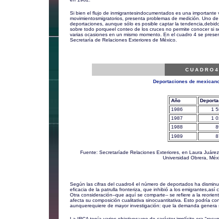
Si bien el flujo de inmigrantesindocumentados es una importante v
movimientosmigratorios, presenta problemas de medición. Uno de l
deportaciones, aunque sólo es posible captar la tendencia,debido 
sobre todo porqueel conteo de los cruces no permite conocer si
varias ocasiones en un mismo momento. En el cuadro 4 se presen
Secretaría de Relaciones Exteriores de México.
C U A D R O 4
Deportaciones de mexican
Año
Deporta
1986
1 5
1987
1 0
1988
8
1989
8
Fuente: Secretaríade Relaciones Exteriores, en Laura Juáre
Universidad Obrera, Méx
Según las cifras del cuadro4 el número de deportados ha disminui
eficacia de la patrulla fronteriza, que inhibió a los emigrantes,así
Otra consideración--que aquí se comparte-- se refiere a la reorient
afecta su composición cualitativa sinocuantitativa. Esto podría c
aunquerequiere de mayor investigación: que la demanda genera s
La IRCA tenía varios objetivos;uno de carácter implícito era "recup