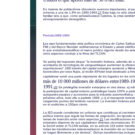
En materia de poblaciónse obtuvieron avances importantes, al pa
ochenta a una de 1.8% en 1990-1993.
17
Esta baja no sólo obede
familiar sino a que, como señalaGustavo Cabrera, la crisis tambié
elcomportamiento demográfico.
Período1989-1994
L
os ejes fundamentales dela política económica de Carlos Salinas
FMI y del Banco Mundial: redimensionar el Estado y abatir eldéfici
lo que entrañabamodificar el marco jurídico vigente desde los sete
otros aspectos condujo a la firma del TLCAN.
Se partía del supuesto deque "la inversión foránea, además de c
acompaña de tecnologías de vanguardiaque aumentan la eficienc
exportaciones".
18
El interés del capital extranjero aumentó y Méx
favorecidos por esos flujos, al recibir 40%del total destinado a Am
capitalesse sumó una parte importante de los fugados en los och
más de 10 000 millones de dólares entre1989-19
1991.
20
Se privilegióla inversión extranjera en tres áreas: a] e
la participación de capital externo podríallegar hasta 100% a part
autopartes,equipos y accesorios para la industria automovilística
próximos años, todo ello a partirde 1999, y c] el transporte terrest
cargaentre puntos del territorio nacional. La inversión foránea p
en el undécimo a 100por ciento.
La IED puede constituirse en unfactor que contribuya al crecim
política interna que regule las formas de asignación, los tiposde 
ramas de inserción,entre otros aspectos.
21
Las modificaciones en f
extranjero disponer de sus capitalesen diversas circunstancias. 
la Secofi sobre el TLCAN señala, en su artículo 119 sobre transfe
todas las transferencias relacionadascon la inversión de un inversi
se hagan libremente y sin demora". Dichas transferencias incluyen