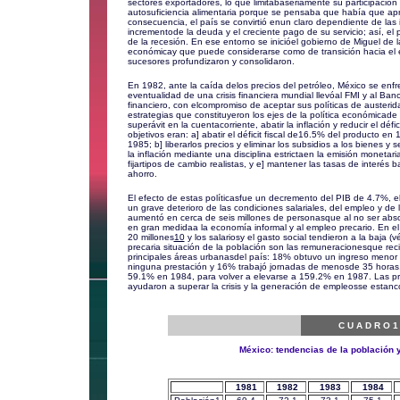
sectores exportadores, lo que limitabaseriamente su participación
autosuficiencia alimentaria porque se pensaba que había que apr
consecuencia, el país se convirtió enun claro dependiente de las 
incrementode la deuda y el creciente pago de su servicio; así, el 
de la recesión. En ese entorno se inicióel gobierno de Miguel de l
económicay que puede considerarse como de transición hacia el e
sucesores profundizaron y consolidaron.
En 1982, ante la caída delos precios del petróleo, México se enfre
eventualidad de una crisis financiera mundial llevóal FMI y al Ba
financiero, con elcompromiso de aceptar sus políticas de austerid
estrategias que constituyeron los ejes de la política económicad
superávit en la cuentacorriente, abatir la inflación y reducir el déf
objetivos eran: a] abatir el déficit fiscal de16.5% del producto
1985; b] liberarlos precios y eliminar los subsidios a los bienes y s
la inflación mediante una disciplina estrictaen la emisión monetaria
fijartipos de cambio realistas, y e] mantener las tasas de interés b
ahorro.
El efecto de estas políticasfue un decremento del PIB de 4.7%, e
un grave deterioro de las condiciones salariales, del empleo y de
aumentó en cerca de seis millones de personasque al no ser abso
en gran medidaa la economía informal y al empleo precario. En 
20 millones
10
y los salariosy el gasto social tendieron a la baja 
precaria situación de la población son las remuneracionesque rec
principales áreas urbanasdel país: 18% obtuvo un ingreso menor
ninguna prestación y 16% trabajó jornadas de menosde 35 horas
59.1% en 1984, para volver a elevarse a 159.2% en 1987. Las pr
ayudaron a superar la crisis y la generación de empleosse estanc
C U A D R O 1
México: tendencias de la población 
1981
1982
1983
1984