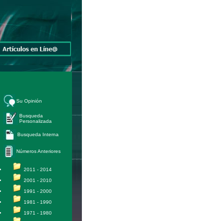
Su Opinión
Busqueda
Personalizada
Busqueda Interna
Números Anteriores
2011 - 2014
2001 - 2010
1991 - 2000
1981 - 1990
1971 - 1980