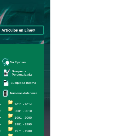
Su Opinión
Busqueda
Personalizada
Busqueda Interna
Números Anteriores
2011 - 2014
2001 - 2010
1991 - 2000
1981 - 1990
1971 - 1980