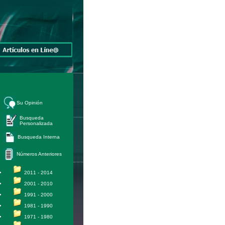
Su Opinión
Busqueda
Personalizada
Busqueda Interna
Números Anteriores
2011 - 2014
2001 - 2010
1991 - 2000
1981 - 1990
1971 - 1980