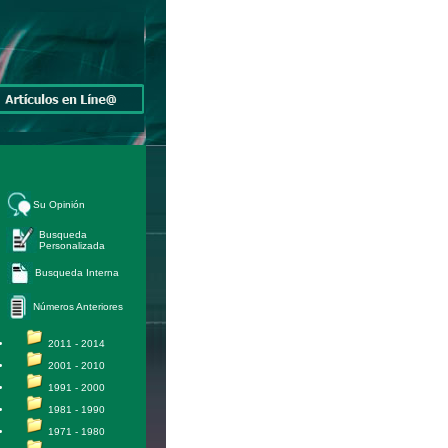
Su Opinión
Busqueda
Personalizada
Busqueda Interna
Números Anteriores
2011 - 2014
2001 - 2010
1991 - 2000
1981 - 1990
1971 - 1980