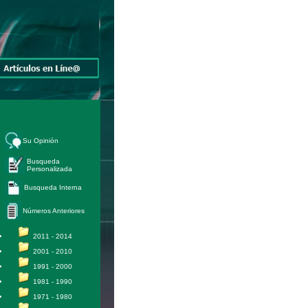
Su Opinión
Busqueda
Personalizada
Busqueda Interna
Números Anteriores
2011 - 2014
2001 - 2010
1991 - 2000
1981 - 1990
1971 - 1980