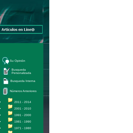
Su Opinión
Busqueda
Personalizada
Busqueda Interna
Números Anteriores
2011 - 2014
2001 - 2010
1991 - 2000
1981 - 1990
1971 - 1980