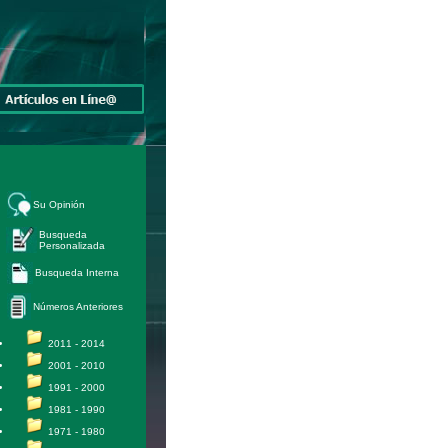
Su Opinión
Busqueda
Personalizada
Busqueda Interna
Números Anteriores
2011 - 2014
2001 - 2010
1991 - 2000
1981 - 1990
1971 - 1980