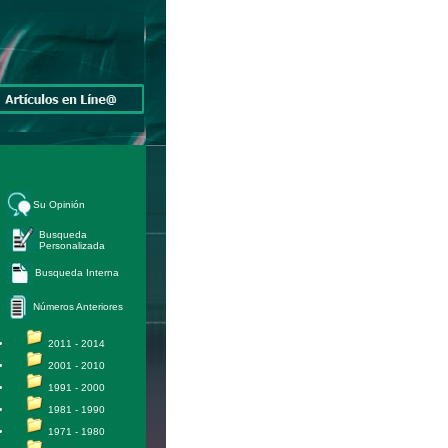
Su Opinión
Busqueda
Personalizada
Busqueda Interna
Números Anteriores
2011 - 2014
2001 - 2010
1991 - 2000
1981 - 1990
1971 - 1980