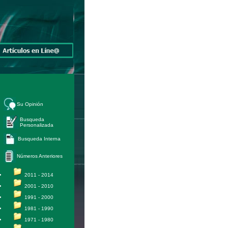
Su Opinión
Busqueda
Personalizada
Busqueda Interna
Números Anteriores
2011 - 2014
2001 - 2010
1991 - 2000
1981 - 1990
1971 - 1980