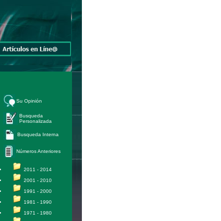
Su Opinión
Busqueda
Personalizada
Busqueda Interna
Números Anteriores
2011 - 2014
2001 - 2010
1991 - 2000
1981 - 1990
1971 - 1980