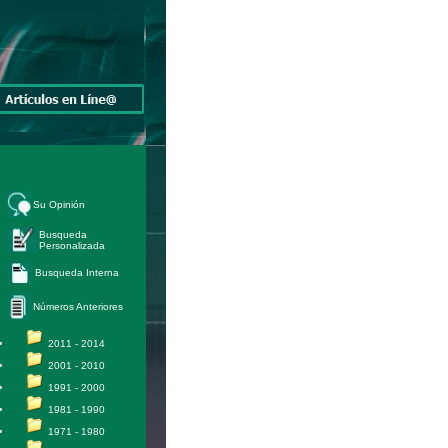
Su Opinión
Busqueda
Personalizada
Busqueda Interna
Números Anteriores
2011 - 2014
2001 - 2010
1991 - 2000
1981 - 1990
1971 - 1980