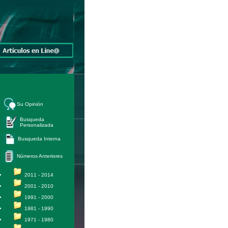
Su Opinión
Busqueda
Personalizada
Busqueda Interna
Números Anteriores
2011 - 2014
2001 - 2010
1991 - 2000
1981 - 1990
1971 - 1980