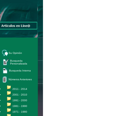
Su Opinión
Busqueda
Personalizada
Busqueda Interna
Números Anteriores
2011 - 2014
2001 - 2010
1991 - 2000
1981 - 1990
1971 - 1980