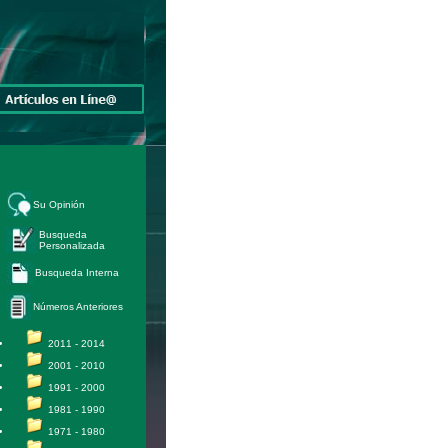
Su Opinión
Busqueda
Personalizada
Busqueda Interna
Números Anteriores
2011 - 2014
2001 - 2010
1991 - 2000
1981 - 1990
1971 - 1980