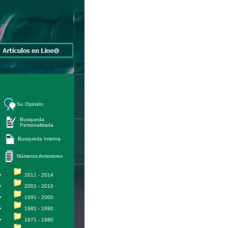
Su Opinión
Busqueda
Personalizada
Busqueda Interna
Números Anteriores
2011 - 2014
2001 - 2010
1991 - 2000
1981 - 1990
1971 - 1980