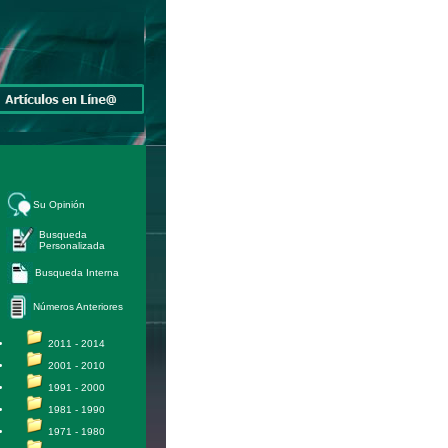
Su Opinión
Busqueda
Personalizada
Busqueda Interna
Números Anteriores
2011 - 2014
2001 - 2010
1991 - 2000
1981 - 1990
1971 - 1980