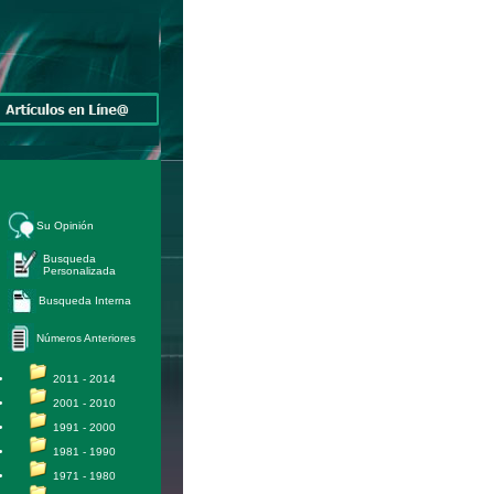
Su Opinión
Busqueda
Personalizada
Busqueda Interna
Números Anteriores
2011 - 2014
2001 - 2010
1991 - 2000
1981 - 1990
1971 - 1980