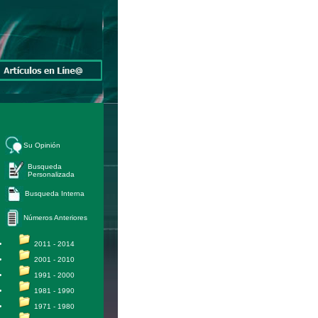
Su Opinión
Busqueda
Personalizada
Busqueda Interna
Números Anteriores
2011 - 2014
2001 - 2010
1991 - 2000
1981 - 1990
1971 - 1980