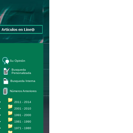
Su Opinión
Busqueda
Personalizada
Busqueda Interna
Números Anteriores
2011 - 2014
2001 - 2010
1991 - 2000
1981 - 1990
1971 - 1980