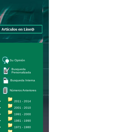
Su Opinión
Busqueda
Personalizada
Busqueda Interna
Números Anteriores
2011 - 2014
2001 - 2010
1991 - 2000
1981 - 1990
1971 - 1980