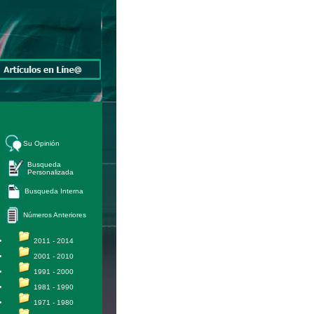
Su Opinión
Busqueda
Personalizada
Busqueda Interna
Números Anteriores
2011 - 2014
2001 - 2010
1991 - 2000
1981 - 1990
1971 - 1980