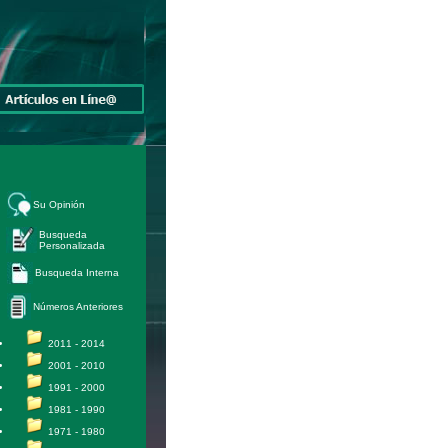
Su Opinión
Busqueda
Personalizada
Busqueda Interna
Números Anteriores
2011 - 2014
2001 - 2010
1991 - 2000
1981 - 1990
1971 - 1980