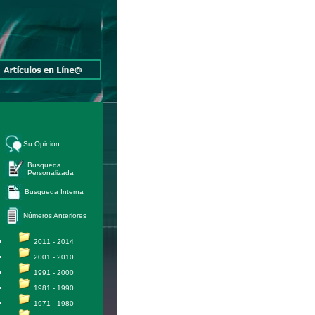
Su Opinión
Busqueda
Personalizada
Busqueda Interna
Números Anteriores
2011 - 2014
2001 - 2010
1991 - 2000
1981 - 1990
1971 - 1980