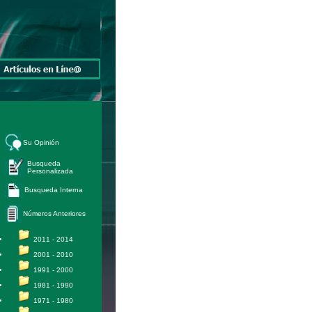
Su Opinión
Busqueda
Personalizada
Busqueda Interna
Números Anteriores
2011 - 2014
2001 - 2010
1991 - 2000
1981 - 1990
1971 - 1980