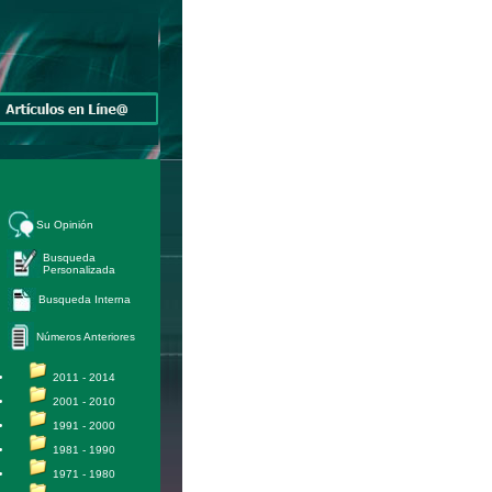
Su Opinión
Busqueda
Personalizada
Busqueda Interna
Números Anteriores
2011 - 2014
2001 - 2010
1991 - 2000
1981 - 1990
1971 - 1980